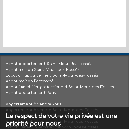
Achat appartement Saint-Maur-des-Fossés
Achat maison Saint-Maur-des-Fossés
Location appartement Saint-Maur-des-Fossés
Achat maison Pontcarré
Achat immobilier professionnel Saint-Maur-des-Fossés
Achat appartement Paris
Appartement à vendre Paris
Appartement à vendre Saint-Maur-des-Fossés
Le respect de votre vie privée est une
Immobilier Pro à vendre Saint-Maur-des-Fossés
Appartement à vendre Saint-Maur-des-Fossés
priorité pour nous
Immobilier Pro à vendre Saint-Maur-des-Fossés