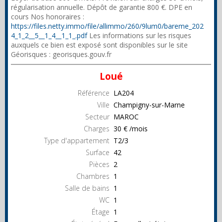
régularisation annuelle. Dépôt de garantie 800 €. DPE en
cours Nos honoraires :
https://files.netty.immo/file/allimmo/260/9lum0/bareme_202
4_1_2__5__1_4__1_1_.pdf
Les informations sur les risques
auxquels ce bien est exposé sont disponibles sur le site
Géorisques : georisques.gouv.fr
Loué
Référence
LA204
Ville
Champigny-sur-Marne
Secteur
MAROC
Charges
30 € /mois
Type d'appartement
T2/3
Surface
42
Pièces
2
Chambres
1
Salle de bains
1
WC
1
Étage
1