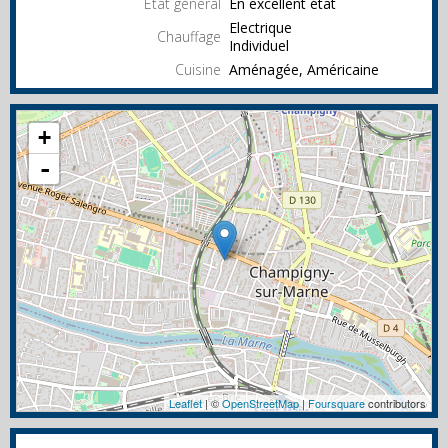
État général
En excellent état
Electrique
Chauffage
Individuel
Cuisine
Aménagée, Américaine
+
-
Leaflet
| ©
OpenStreetMap
|
Foursquare
contributors