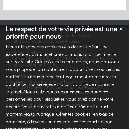
Le respect de votre vie privée est une
✕
priorité pour nous
Achat appartement Saint-Maur-des-Fossés
Achat maison Saint-Maur-des-Fossés
Nous utilisons des cookies afin de vous offrir une
Location appartement Saint-Maur-des-Fossés
Achat maison Pontcarré
expérience optimale et une communication pertinente
Achat immobilier professionnel Saint-Maur-des-Fossés
sur notre site. Grace à ces technologies, nous pouvons
Achat appartement Paris
vous proposer du contenu en rapport avec vos centres
Appartement à vendre Paris
d'intérêt. Ils nous permettent également d'améliorer la
Appartement à vendre Saint-Maur-des-Fossés
qualité de nos services et la convivialité de notre site
Immobilier Pro à vendre Saint-Maur-des-Fossés
internet. Nous utiliserons uniquement les données
Appartement à vendre Saint-Maur-des-Fossés
Immobilier Pro à vendre Saint-Maur-des-Fossés
personnelles pour lesquelles vous avez donné votre
Appartement à louer Saint-Maur-des-Fossés
accord. Vous pouvez les modifier à n'importe quel
moment via la rubrique "Gérer les cookies" en bas de
Nos Honoraires
notre site, à l'exception des cookies essentiels à son
Offre complète
Notre engagement