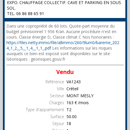
EXPO. CHAUFFAGE COLLECTIF. CAVE ET PARKING EN SOUS
SOL.
TEL. 06 86 88 65 91
Dans une copropriété de 60 lots. Quote-part moyenne du
budget prévisionnel 1 956 €/an. Aucune procédure n'est en
cours. Classe énergie D, Classe climat C Nos honoraires :
https://files.netty.immo/file/allimmo/260/9lum0/bareme_202
4_1_2__5__1_4__1_1_.pdf
Les informations sur les risques
auxquels ce bien est exposé sont disponibles sur le site
Géorisques : georisques.gouv.fr
Vendu
Référence
VA1243
Ville
Créteil
Secteur
MONT MESLY
Charges
163 € /mois
Type d'appartement
T2
Surface
50.00
Séjour
18