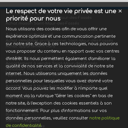
Le respect de votre vie privée est une
✕
priorité pour nous
Achat appartement Saint-Maur-des-Fossés
Achat maison Saint-Maur-des-Fossés
Nous utilisons des cookies afin de vous offrir une
Location appartement Saint-Maur-des-Fossés
Achat maison Pontcarré
expérience optimale et une communication pertinente
Achat immobilier professionnel Saint-Maur-des-Fossés
sur notre site. Grace à ces technologies, nous pouvons
Achat appartement Paris
vous proposer du contenu en rapport avec vos centres
Appartement à vendre Paris
d'intérêt. Ils nous permettent également d'améliorer la
Appartement à vendre Saint-Maur-des-Fossés
qualité de nos services et la convivialité de notre site
Immobilier Pro à vendre Saint-Maur-des-Fossés
internet. Nous utiliserons uniquement les données
Appartement à vendre Saint-Maur-des-Fossés
Immobilier Pro à vendre Saint-Maur-des-Fossés
personnelles pour lesquelles vous avez donné votre
Appartement à louer Saint-Maur-des-Fossés
accord. Vous pouvez les modifier à n'importe quel
moment via la rubrique "Gérer les cookies" en bas de
Nos Honoraires
notre site, à l'exception des cookies essentiels à son
Offre complète
Notre engagement
fonctionnement. Pour plus d'informations sur vos
Plan du site
données personnelles, veuillez consulter
notre politique
Mentions légales
de confidentialité
.
Espace propriétaire