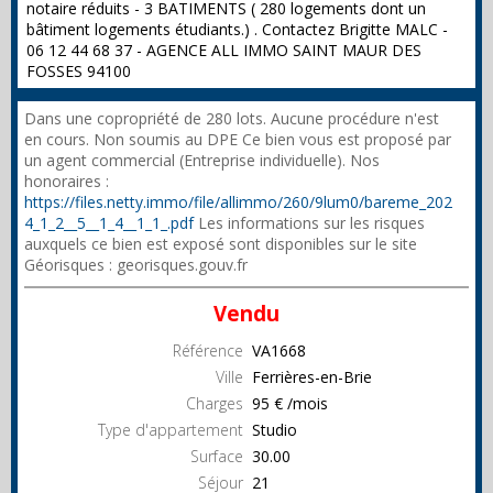
notaire réduits - 3 BATIMENTS ( 280 logements dont un
bâtiment logements étudiants.) . Contactez Brigitte MALC -
06 12 44 68 37 - AGENCE ALL IMMO SAINT MAUR DES
FOSSES 94100
Dans une copropriété de 280 lots. Aucune procédure n'est
en cours. Non soumis au DPE Ce bien vous est proposé par
un agent commercial (Entreprise individuelle). Nos
honoraires :
https://files.netty.immo/file/allimmo/260/9lum0/bareme_202
4_1_2__5__1_4__1_1_.pdf
Les informations sur les risques
auxquels ce bien est exposé sont disponibles sur le site
Géorisques : georisques.gouv.fr
Vendu
Référence
VA1668
Ville
Ferrières-en-Brie
Charges
95 € /mois
Type d'appartement
Studio
Surface
30.00
Séjour
21