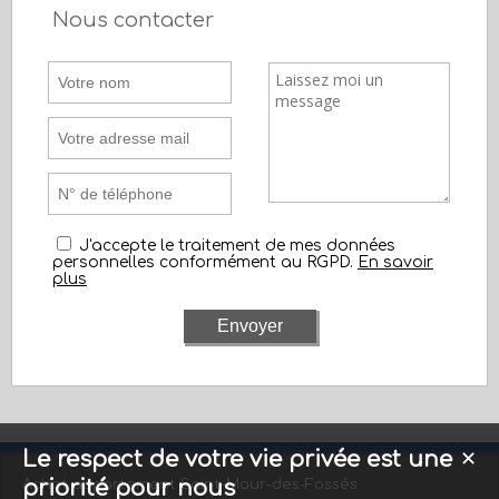
Nous contacter
J'accepte le traitement de mes données
personnelles conformément au RGPD.
En savoir
plus
Le respect de votre vie privée est une
✕
priorité pour nous
Achat appartement Saint-Maur-des-Fossés