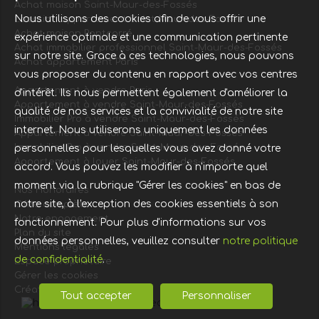
Achat maison Saint-Maur-des-Fossés
Nous utilisons des cookies afin de vous offrir une
Location appartement Saint-Maur-des-Fossés
Achat maison Pontcarré
expérience optimale et une communication pertinente
Achat immobilier professionnel Saint-Maur-des-Fossés
sur notre site. Grace à ces technologies, nous pouvons
Achat appartement Paris
vous proposer du contenu en rapport avec vos centres
Appartement à vendre Paris
d'intérêt. Ils nous permettent également d'améliorer la
Appartement à vendre Saint-Maur-des-Fossés
qualité de nos services et la convivialité de notre site
Immobilier Pro à vendre Saint-Maur-des-Fossés
internet. Nous utiliserons uniquement les données
Appartement à vendre Saint-Maur-des-Fossés
Immobilier Pro à vendre Saint-Maur-des-Fossés
personnelles pour lesquelles vous avez donné votre
Appartement à louer Saint-Maur-des-Fossés
accord. Vous pouvez les modifier à n'importe quel
moment via la rubrique "Gérer les cookies" en bas de
Nos Honoraires
notre site, à l'exception des cookies essentiels à son
Offre complète
Notre engagement
fonctionnement. Pour plus d'informations sur vos
Plan du site
données personnelles, veuillez consulter
notre politique
Mentions légales
de confidentialité
.
Espace propriétaire
Gérer les cookies
Création site immobilier
Tout accepter
Personnaliser