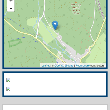
+
-
Leaflet
| ©
OpenStreetMap
|
Foursquare
contributors