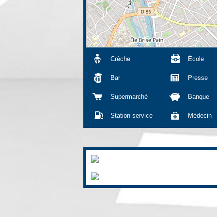
Crèche
École
Bar
Presse
Supermarché
Banque
Station service
Médecin