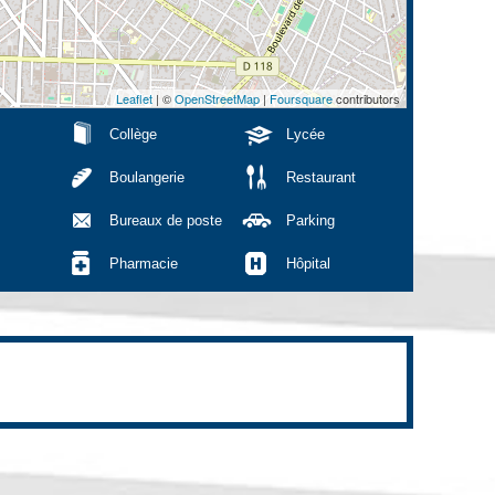
Leaflet
| ©
OpenStreetMap
|
Foursquare
contributors
Collège
Lycée
Boulangerie
Restaurant
Bureaux de poste
Parking
Pharmacie
Hôpital