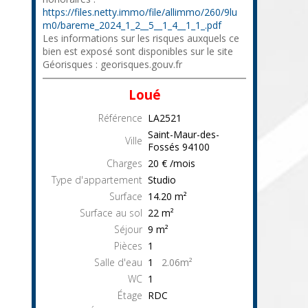
https://files.netty.immo/file/allimmo/260/9lu
m0/bareme_2024_1_2__5__1_4__1_1_.pdf
Les informations sur les risques auxquels ce
bien est exposé sont disponibles sur le site
Géorisques : georisques.gouv.fr
Loué
Référence
LA2521
Saint-Maur-des-
Ville
Fossés
94100
Charges
20 € /mois
Type d'appartement
Studio
Surface
14.20
m²
Surface au sol
22
m²
Séjour
9
m²
Pièces
1
Salle d'eau
1
2.06m²
WC
1
Étage
RDC