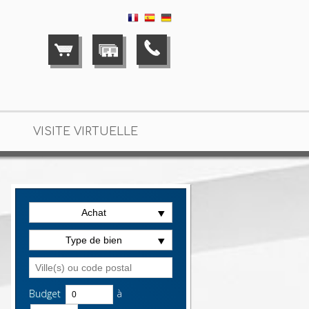
VISITE VIRTUELLE
 location Saint-Maur-des-Fossés
> Studio LA2521
Achat
Type de bien
Budget
à