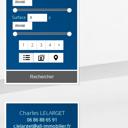
Surface
à
1
2
3
4
+
Charles
LELARGET
06 86 88 65 91
c.lelarget@all-immobilier.fr