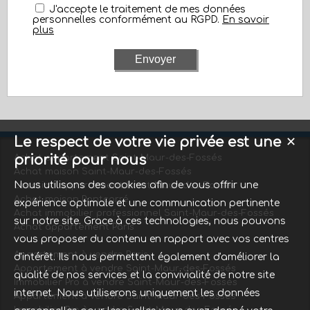
J'accepte le traitement de mes données
personnelles conformément au RGPD.
En savoir
plus
Le respect de votre vie privée est une
✕
priorité pour nous
Achat appartement Saint-Maur-des-Fossés
Achat maison Saint-Maur-des-Fossés
Nous utilisons des cookies afin de vous offrir une
Location appartement Saint-Maur-des-Fossés
Achat maison Pontcarré
expérience optimale et une communication pertinente
Achat immobilier professionnel Saint-Maur-des-Fossés
sur notre site. Grace à ces technologies, nous pouvons
Achat appartement Paris
vous proposer du contenu en rapport avec vos centres
Appartement à vendre Paris
d'intérêt. Ils nous permettent également d'améliorer la
Appartement à vendre Saint-Maur-des-Fossés
qualité de nos services et la convivialité de notre site
Immobilier Pro à vendre Saint-Maur-des-Fossés
internet. Nous utiliserons uniquement les données
Appartement à vendre Saint-Maur-des-Fossés