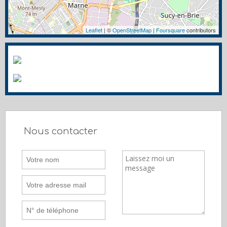
Leaflet
| ©
OpenStreetMap
|
Foursquare
contributors
Nous contacter