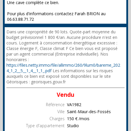
Une cave complète ce bien.
Pour plus d'informations contactez Farah BRION au
06.63.88.71.72
Dans une copropriété de 90 lots. Quote-part moyenne du
budget prévisionnel 1 800 €/an. Aucune procédure n'est en
cours. Logement à consommation énergétique excessive :
Classe énergie F, Classe climat F Ce bien vous est proposé
par un agent commercial (Entreprise individuelle). Nos
honoraires :
https://files.netty.immo/file/allimmo/260/9lum0/bareme_202
4_1_2__5__1_4__1_1_.pdf
Les informations sur les risques
auxquels ce bien est exposé sont disponibles sur le site
Géorisques : georisques.gouv.fr
Vendu
Référence
VA1982
Ville
Saint-Maur-des-Fossés
Charges
150 € /mois
Type d'appartement
Studio