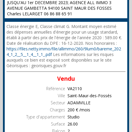
JUSQU'AU 1er DECEMBRE 2023; AGENCE ALL IMMO 3
AVENUE GAMBETTA 94100 SAINT MAUR DES FOSSES
Charles LELARGET 06 86 88 65 91
Classe énergie E, Classe climat G. Montant moyen estimé
des dépenses annuelles d'énergie pour un usage standard,
établi à partir des prix de l'énergie de l'année 2020 : 589.00 €.
Date de réalisation du DPE : 16-12-2020. Nos honoraires :
https://files.netty.immo/file/allimmo/260/9lum0/bareme_202
4_1_2__5__1_4__1_1_.pdf
Les informations sur les risques
auxquels ce bien est exposé sont disponibles sur le site
Géorisques : georisques.gouv.fr
Vendu
Référence
VA2110
Ville
Saint-Maur-des-Fossés
Secteur
ADAMVILLE
Charges
200 € /mois
Type d'appartement
Studio
Surface
26.00
Balcon
2