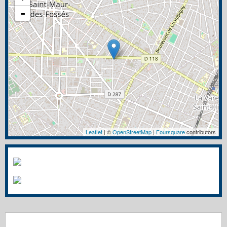
-
Leaflet
| ©
OpenStreetMap
|
Foursquare
contributors