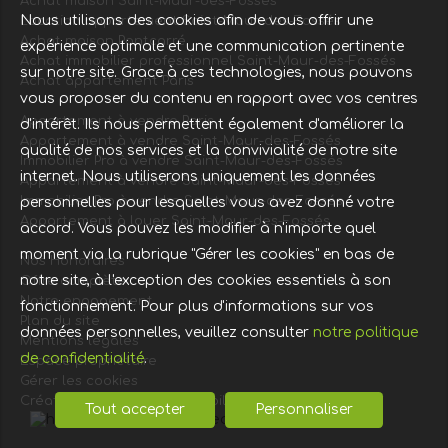
Achat maison Saint-Maur-des-Fossés
Nous utilisons des cookies afin de vous offrir une
Location appartement Saint-Maur-des-Fossés
Achat maison Pontcarré
expérience optimale et une communication pertinente
Achat immobilier professionnel Saint-Maur-des-Fossés
sur notre site. Grace à ces technologies, nous pouvons
Achat appartement Paris
vous proposer du contenu en rapport avec vos centres
Appartement à vendre Paris
d'intérêt. Ils nous permettent également d'améliorer la
Appartement à vendre Saint-Maur-des-Fossés
qualité de nos services et la convivialité de notre site
Immobilier Pro à vendre Saint-Maur-des-Fossés
internet. Nous utiliserons uniquement les données
Appartement à vendre Saint-Maur-des-Fossés
Immobilier Pro à vendre Saint-Maur-des-Fossés
personnelles pour lesquelles vous avez donné votre
Appartement à louer Saint-Maur-des-Fossés
accord. Vous pouvez les modifier à n'importe quel
moment via la rubrique "Gérer les cookies" en bas de
Nos Honoraires
notre site, à l'exception des cookies essentiels à son
Offre complète
Notre engagement
fonctionnement. Pour plus d'informations sur vos
Plan du site
données personnelles, veuillez consulter
notre politique
Mentions légales
de confidentialité
.
Espace propriétaire
Gérer les cookies
Création site internet immobilier
Tout accepter
Personnaliser