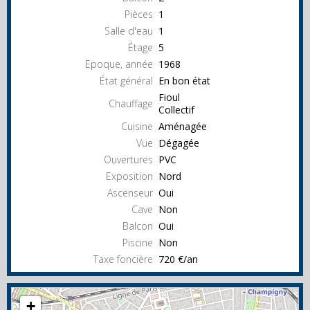
Pièces
1
Salle d'eau
1
Étage
5
Epoque, année
1968
État général
En bon état
Fioul
Chauffage
Collectif
Cuisine
Aménagée
Vue
Dégagée
Ouvertures
PVC
Exposition
Nord
Ascenseur
Oui
Cave
Non
Balcon
Oui
Piscine
Non
Taxe foncière
720 €/an
+