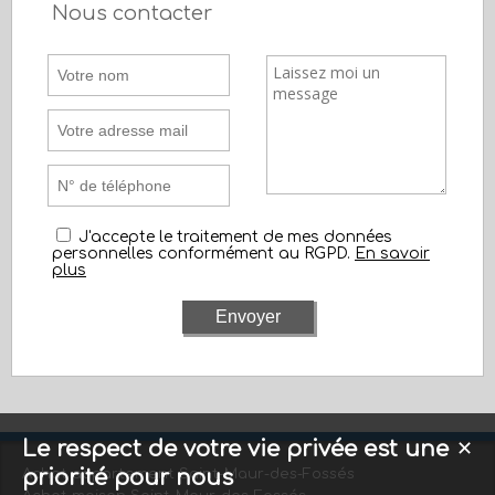
Nous contacter
J'accepte le traitement de mes données
personnelles conformément au RGPD.
En savoir
plus
Le respect de votre vie privée est une
✕
priorité pour nous
Achat appartement Saint-Maur-des-Fossés