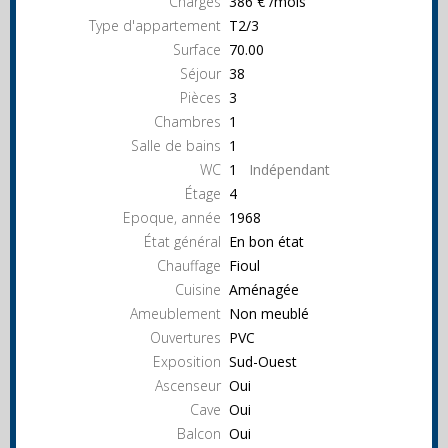
Charges
386 € /mois
Type d'appartement
T2/3
Surface
70.00
Séjour
38
Pièces
3
Chambres
1
Salle de bains
1
WC
1
Indépendant
Étage
4
Epoque, année
1968
État général
En bon état
Chauffage
Fioul
Cuisine
Aménagée
Ameublement
Non meublé
Ouvertures
PVC
Exposition
Sud-Ouest
Ascenseur
Oui
Cave
Oui
Balcon
Oui