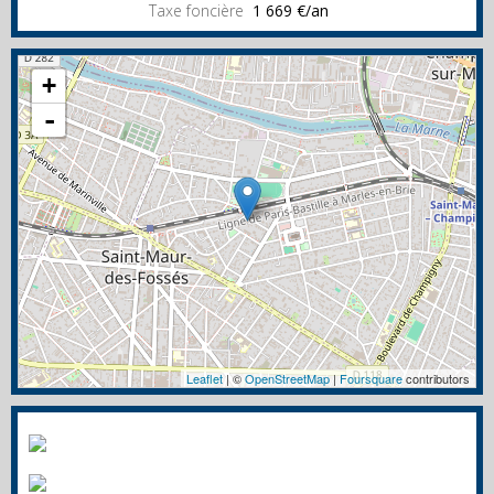
Taxe foncière
1 669 €/an
+
-
Leaflet
| ©
OpenStreetMap
|
Foursquare
contributors