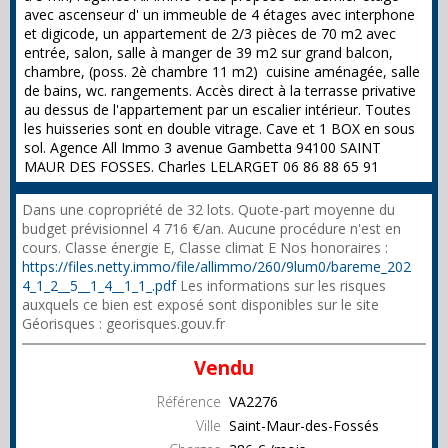
avec ascenseur d' un immeuble de 4 étages avec interphone
et digicode, un appartement de 2/3 pièces de 70 m2 avec
entrée, salon, salle à manger de 39 m2 sur grand balcon,
chambre, (poss. 2è chambre 11 m2) cuisine aménagée, salle
de bains, wc. rangements. Accès direct à la terrasse privative
au dessus de l'appartement par un escalier intérieur. Toutes
les huisseries sont en double vitrage. Cave et 1 BOX en sous
sol. Agence All Immo 3 avenue Gambetta 94100 SAINT
MAUR DES FOSSES. Charles LELARGET 06 86 88 65 91
Dans une copropriété de 32 lots. Quote-part moyenne du
budget prévisionnel 4 716 €/an. Aucune procédure n'est en
cours. Classe énergie E, Classe climat E Nos honoraires :
https://files.netty.immo/file/allimmo/260/9lum0/bareme_202
4_1_2__5__1_4__1_1_.pdf
Les informations sur les risques
auxquels ce bien est exposé sont disponibles sur le site
Géorisques : georisques.gouv.fr
Vendu
Référence
VA2276
Ville
Saint-Maur-des-Fossés