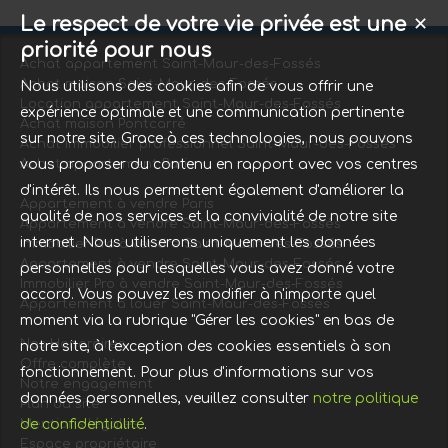
Le respect de votre vie privée est une
✕
priorité pour nous
Achat appartement Saint-Maur-des-Fossés
Achat maison Saint-Maur-des-Fossés
Nous utilisons des cookies afin de vous offrir une
Location appartement Saint-Maur-des-Fossés
expérience optimale et une communication pertinente
Achat maison Pontcarré
sur notre site. Grace à ces technologies, nous pouvons
Achat immobilier professionnel Saint-Maur-des-Fossés
vous proposer du contenu en rapport avec vos centres
Achat appartement Paris
d'intérêt. Ils nous permettent également d'améliorer la
Appartement à vendre Paris
qualité de nos services et la convivialité de notre site
Appartement à vendre Saint-Maur-des-Fossés
internet. Nous utiliserons uniquement les données
Immobilier Pro à vendre Saint-Maur-des-Fossés
Appartement à vendre Saint-Maur-des-Fossés
personnelles pour lesquelles vous avez donné votre
Immobilier Pro à vendre Saint-Maur-des-Fossés
accord. Vous pouvez les modifier à n'importe quel
Appartement à louer Saint-Maur-des-Fossés
moment via la rubrique "Gérer les cookies" en bas de
Nos Honoraires
notre site, à l'exception des cookies essentiels à son
Offre complète
fonctionnement. Pour plus d'informations sur vos
Notre engagement
données personnelles, veuillez consulter
notre politique
Plan du site
de confidentialité
.
Mentions légales
Espace propriétaire