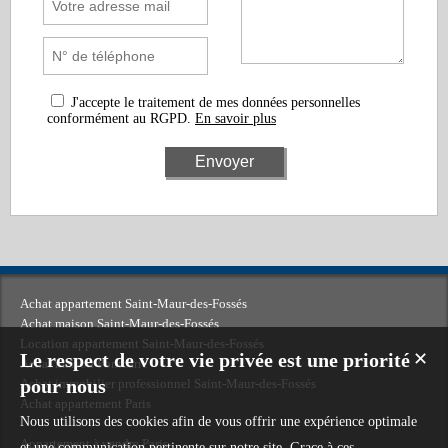
J'accepte le traitement de mes données personnelles
conformément au RGPD.
En savoir plus
Achat appartement Saint-Maur-des-Fossés
Achat maison Saint-Maur-des-Fossés
Location appartement Saint-Maur-des-Fossés
Le respect de votre vie privée est une priorité
✕
Achat maison Pontcarré
pour nous
Achat immobilier professionnel Saint-Maur-des-Fossés
Achat appartement Paris
Nous utilisons des cookies afin de vous offrir une expérience optimale
Appartement à vendre Paris
et une communication pertinente sur notre site. Grace à ces