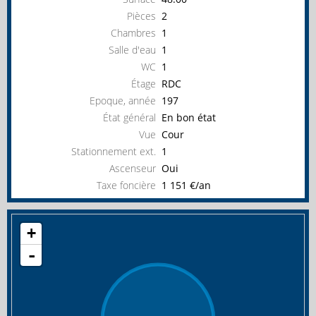
Pièces
2
Chambres
1
Salle d'eau
1
WC
1
Étage
RDC
Epoque, année
197
État général
En bon état
Vue
Cour
Stationnement ext.
1
Ascenseur
Oui
Taxe foncière
1 151 €/an
+
-