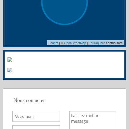
Leaflet
| ©
OpenStreetMap
|
Foursquare
contributors
Nous contacter