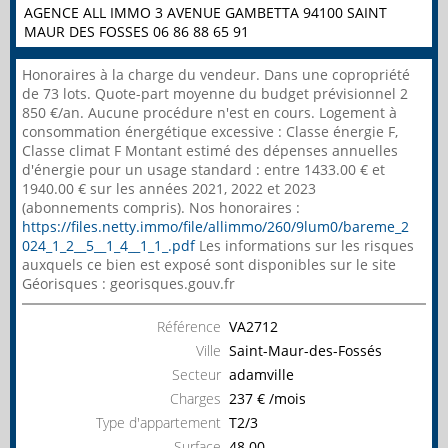
AGENCE ALL IMMO 3 AVENUE GAMBETTA 94100 SAINT
MAUR DES FOSSES 06 86 88 65 91
Honoraires à la charge du vendeur. Dans une copropriété
de 73 lots. Quote-part moyenne du budget prévisionnel 2
850 €/an. Aucune procédure n'est en cours. Logement à
consommation énergétique excessive : Classe énergie F,
Classe climat F Montant estimé des dépenses annuelles
d'énergie pour un usage standard : entre 1433.00 € et
1940.00 € sur les années 2021, 2022 et 2023
(abonnements compris). Nos honoraires :
https://files.netty.immo/file/allimmo/260/9lum0/bareme_2
024_1_2__5__1_4__1_1_.pdf
Les informations sur les risques
auxquels ce bien est exposé sont disponibles sur le site
Géorisques : georisques.gouv.fr
Référence
VA2712
Ville
Saint-Maur-des-Fossés
Secteur
adamville
Charges
237 € /mois
Type d'appartement
T2/3
Surface
48.00