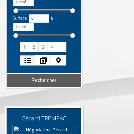
Surface
à
1
2
3
4
+
Gérard
TREMEAC