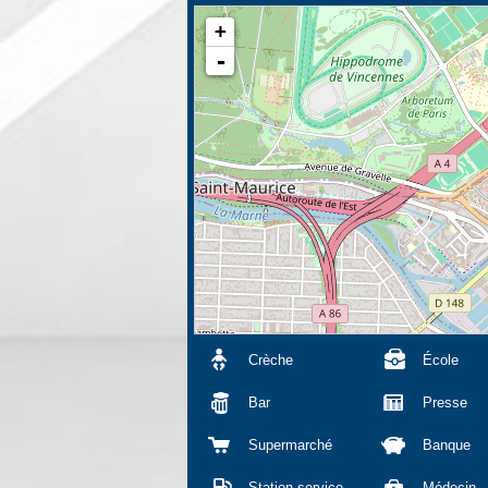
+
-
Crèche
École
Bar
Presse
Supermarché
Banque
Station service
Médecin