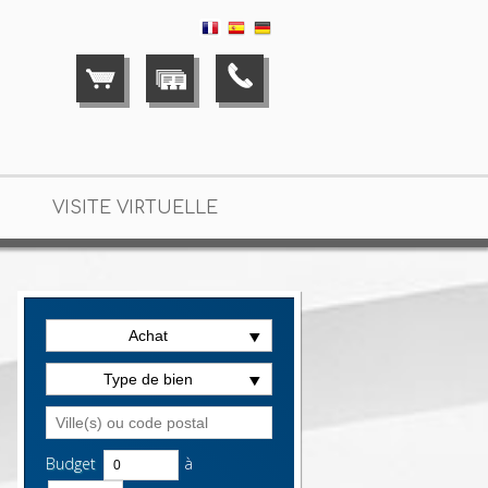
VISITE VIRTUELLE
Achat
t
> T2 VA2665
Type de bien
Budget
à