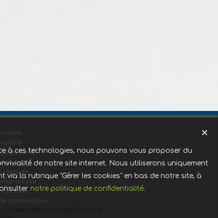
✕
raires
mplète
Grace à ces technologies, nous pouvons vous proposer du
ngagement
ite
nvivialité de notre site internet. Nous utiliserons uniquement
 légales
ia la rubrique "Gérer les cookies" en bas de notre site, à
ropriétaire
consulter
notre politique de confidentialité
.
s cookies
 de transaction