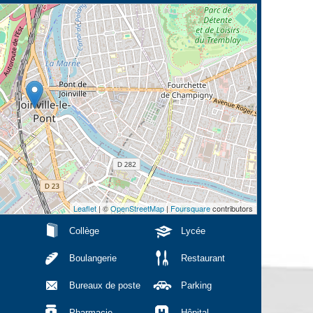
Leaflet
| ©
OpenStreetMap
|
Foursquare
contributors
Collège
Lycée
Boulangerie
Restaurant
Bureaux de poste
Parking
Pharmacie
Hôpital