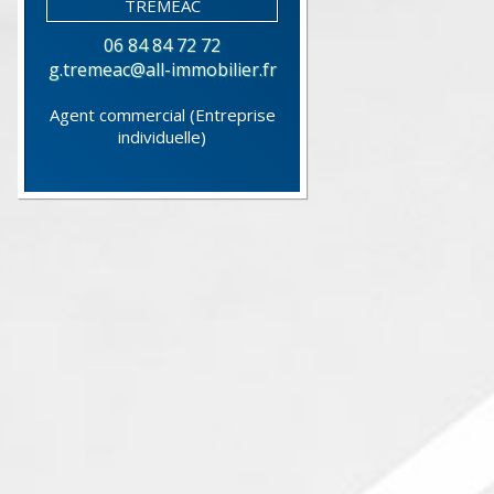
06 84 84 72 72
g.tremeac@all-immobilier.fr
Agent commercial (Entreprise
individuelle)