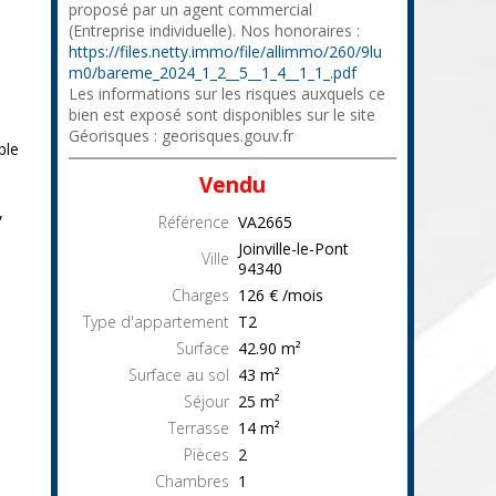
proposé par un agent commercial
(Entreprise individuelle). Nos honoraires :
https://files.netty.immo/file/allimmo/260/9lu
m0/bareme_2024_1_2__5__1_4__1_1_.pdf
Les informations sur les risques auxquels ce
bien est exposé sont disponibles sur le site
Géorisques : georisques.gouv.fr
ble
Vendu
,
Référence
VA2665
Joinville-le-Pont
Ville
94340
Charges
126 € /mois
Type d'appartement
T2
Surface
42.90
m²
Surface au sol
43
m²
Séjour
25
m²
Terrasse
14
m²
Pièces
2
Chambres
1