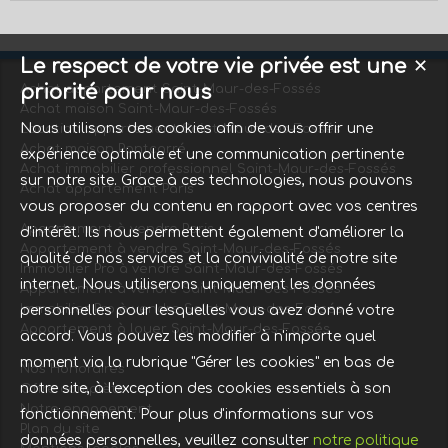
Le respect de votre vie privée est une
✕
priorité pour nous
Achat appartement Saint-Maur-des-Fossés
Achat maison Saint-Maur-des-Fossés
Nous utilisons des cookies afin de vous offrir une
Location appartement Saint-Maur-des-Fossés
Achat maison Pontcarré
expérience optimale et une communication pertinente
Achat immobilier professionnel Saint-Maur-des-Fossés
sur notre site. Grace à ces technologies, nous pouvons
Achat appartement Paris
vous proposer du contenu en rapport avec vos centres
Appartement à vendre Paris
d'intérêt. Ils nous permettent également d'améliorer la
Appartement à vendre Saint-Maur-des-Fossés
qualité de nos services et la convivialité de notre site
Immobilier Pro à vendre Saint-Maur-des-Fossés
internet. Nous utiliserons uniquement les données
Appartement à vendre Saint-Maur-des-Fossés
Immobilier Pro à vendre Saint-Maur-des-Fossés
personnelles pour lesquelles vous avez donné votre
Appartement à louer Saint-Maur-des-Fossés
accord. Vous pouvez les modifier à n'importe quel
moment via la rubrique "Gérer les cookies" en bas de
Nos Honoraires
notre site, à l'exception des cookies essentiels à son
Offre complète
Notre engagement
fonctionnement. Pour plus d'informations sur vos
Plan du site
données personnelles, veuillez consulter
notre politique