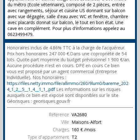
du métro (Ecole véterinaire), composé de 2 pièces, entrée
avec rangements, séjour et cuisine US donnant sur balcon
avec vue dégagée, salle d'eau avec WC et fenêtre, chambre
avec placards donnat sur balcon, le tout en bon état. Une
cave en complément. Pour plus d'informations appelez au
0623499479.
Honoraires inclus de 4.86% TTC à la charge de l'acquéreur.
Prix hors honoraires 247 000 €.Dans une copropriété de 54
lots. Quote-part moyenne du budget prévisionnel 1 900 €/an.
Aucune procédure n'est en cours. DPE en cours Ce bien
vous est proposé par un agent commercial (Entreprise
individuelle). Nos honoraires :
https://files.netty.immo/file/allimmo/260/9lum0/bareme_202
4_1_2__5__1_4__1_1_.pdf
Les informations sur les risques
auxquels ce bien est exposé sont disponibles sur le site
Géorisques : georisques.gouv.fr
Référence
VA2680
Ville
Maisons-Alfort
Charges
160 € /mois
Type d'appartement
T2