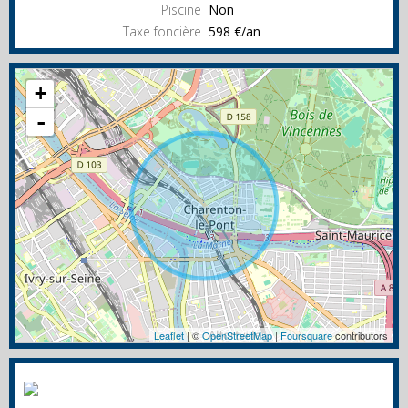
Piscine
Non
Taxe foncière
598 €/an
+
-
Leaflet
| ©
OpenStreetMap
|
Foursquare
contributors