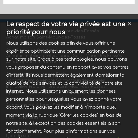
Le respect de votre vie privée est une
✕
priorité pour nous
Achat appartement Saint-Maur-des-Fossés
Achat maison Saint-Maur-des-Fossés
Nous utilisons des cookies afin de vous offrir une
Location appartement Saint-Maur-des-Fossés
Achat maison Pontcarré
expérience optimale et une communication pertinente
Achat immobilier professionnel Saint-Maur-des-Fossés
sur notre site. Grace à ces technologies, nous pouvons
Achat appartement Paris
vous proposer du contenu en rapport avec vos centres
Appartement à vendre Paris
d'intérêt. Ils nous permettent également d'améliorer la
Appartement à vendre Saint-Maur-des-Fossés
qualité de nos services et la convivialité de notre site
Immobilier Pro à vendre Saint-Maur-des-Fossés
internet. Nous utiliserons uniquement les données
Appartement à vendre Saint-Maur-des-Fossés
Immobilier Pro à vendre Saint-Maur-des-Fossés
personnelles pour lesquelles vous avez donné votre
Appartement à louer Saint-Maur-des-Fossés
accord. Vous pouvez les modifier à n'importe quel
moment via la rubrique "Gérer les cookies" en bas de
Nos Honoraires
notre site, à l'exception des cookies essentiels à son
Offre complète
Notre engagement
fonctionnement. Pour plus d'informations sur vos
Plan du site