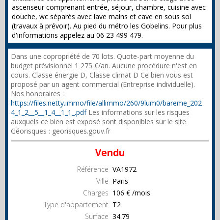
ascenseur comprenant entrée, séjour, chambre, cuisine avec
douche, wc séparés avec lave mains et cave en sous sol
(travaux à prévoir). Au pied du métro les Gobelins. Pour plus
d'informations appelez au 06 23 499 479.
Dans une copropriété de 70 lots. Quote-part moyenne du
budget prévisionnel 1 275 €/an. Aucune procédure n'est en
cours. Classe énergie D, Classe climat D Ce bien vous est
proposé par un agent commercial (Entreprise individuelle).
Nos honoraires :
https://files.netty.immo/file/allimmo/260/9lum0/bareme_202
4_1_2__5__1_4__1_1_.pdf
Les informations sur les risques
auxquels ce bien est exposé sont disponibles sur le site
Géorisques : georisques.gouv.fr
Vendu
Référence
VA1972
Ville
Paris
Charges
106 € /mois
Type d'appartement
T2
Surface
34.79