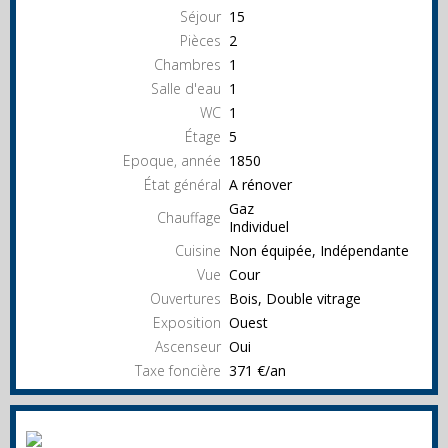
Séjour
15
Pièces
2
Chambres
1
Salle d'eau
1
WC
1
Étage
5
Epoque, année
1850
État général
A rénover
Gaz
Chauffage
Individuel
Cuisine
Non équipée, Indépendante
Vue
Cour
Ouvertures
Bois, Double vitrage
Exposition
Ouest
Ascenseur
Oui
Taxe foncière
371 €/an