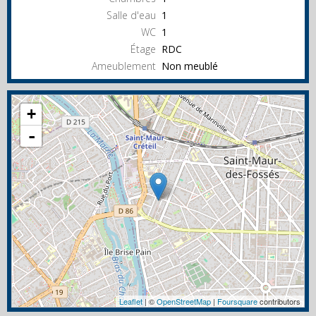
Salle d'eau
1
WC
1
Étage
RDC
Ameublement
Non meublé
+
-
Leaflet
| ©
OpenStreetMap
|
Foursquare
contributors