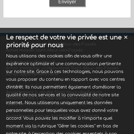
Le respect de votre vie privée est une
✕
priorité pour nous
Achat appartement Saint-Maur-des-Fossés
Achat maison Saint-Maur-des-Fossés
Nous utilisons des cookies afin de vous offrir une
Location appartement Saint-Maur-des-Fossés
Achat maison Pontcarré
expérience optimale et une communication pertinente
Achat immobilier professionnel Saint-Maur-des-Fossés
sur notre site. Grace à ces technologies, nous pouvons
Achat appartement Paris
vous proposer du contenu en rapport avec vos centres
Appartement à vendre Paris
d'intérêt. Ils nous permettent également d'améliorer la
Appartement à vendre Saint-Maur-des-Fossés
qualité de nos services et la convivialité de notre site
Immobilier Pro à vendre Saint-Maur-des-Fossés
internet. Nous utiliserons uniquement les données
Appartement à vendre Saint-Maur-des-Fossés
Immobilier Pro à vendre Saint-Maur-des-Fossés
personnelles pour lesquelles vous avez donné votre
Appartement à louer Saint-Maur-des-Fossés
accord. Vous pouvez les modifier à n'importe quel
moment via la rubrique "Gérer les cookies" en bas de
Nos Honoraires
notre site, à l'exception des cookies essentiels à son