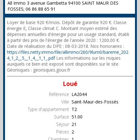
All Immo 3 avenue Gambetta 94100 SAINT MAUR DES
FOSSES; 06 86 88 65 91
Loyer de base 920 €/mois. Dépôt de garantie 920 €. Classe
énergie E, Classe climat C. Montant moyen estimé des
dépenses annuelles d'énergie pour un usage standard, établi
à partir des prix de l'énergie de l'année 2020 : 1200.00 €.
Date de réalisation du DPE : 08-03-2018. Nos honoraires :
https://files.netty.immo/file/allimmo/260/9lum0/bareme_202
4_1_2__5__1_4__1_1_.pdf
Les informations sur les risques
auxquels ce bien est exposé sont disponibles sur le site
Géorisques : georisques.gouv.fr
Loué
Référence
LA2044
Ville
Saint-Maur-des-Fossés
Type d'appartement
T2
Surface
51.00
Séjour
21
Pièces
2
Chambres
1