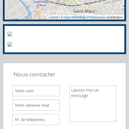
Leaflet
| ©
OpenStreetMap
|
Foursquare
contributors
Nous contacter