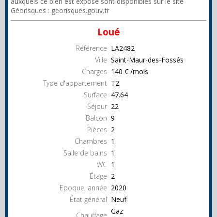
auxquels ce bien est exposé sont disponibles sur le site
Géorisques : georisques.gouv.fr
Loué
Référence
LA2482
Ville
Saint-Maur-des-Fossés
Charges
140 € /mois
Type d'appartement
T2
Surface
47.64
Séjour
22
Balcon
9
Pièces
2
Chambres
1
Salle de bains
1
WC
1
Étage
2
Epoque, année
2020
État général
Neuf
Gaz
Chauffage