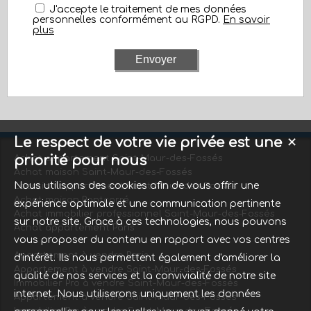
J'accepte le traitement de mes données
personnelles conformément au RGPD.
En savoir
plus
Le respect de votre vie privée est une
✕
priorité pour nous
Achat appartement Saint-Maur-des-Fossés
Achat maison Saint-Maur-des-Fossés
Nous utilisons des cookies afin de vous offrir une
Location appartement Saint-Maur-des-Fossés
Achat maison Pontcarré
expérience optimale et une communication pertinente
Achat immobilier professionnel Saint-Maur-des-Fossés
sur notre site. Grace à ces technologies, nous pouvons
Achat appartement Paris
vous proposer du contenu en rapport avec vos centres
Appartement à vendre Paris
d'intérêt. Ils nous permettent également d'améliorer la
Appartement à vendre Saint-Maur-des-Fossés
qualité de nos services et la convivialité de notre site
Immobilier Pro à vendre Saint-Maur-des-Fossés
internet. Nous utiliserons uniquement les données
Appartement à vendre Saint-Maur-des-Fossés