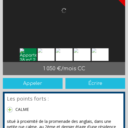
1 050 €/mois CC
Appeler
Écrire
Les points forts :
CALME
situé à proximité de la promenade des anglais, dans une
petite rue calme, au 2ème et dernier étage d'une résidence