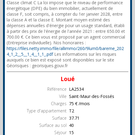
Classe climat C La loi impose que le niveau de performance
énergétique (DPE) du bien immobilier, actuellement de
classe F, soit compris, à compter du 1er janvier 2028, entre
la classe A et la classe E. Montant moyen estimé des
dépenses annuelles d'énergie pour un usage standard, établi
à partir des prix de l'énergie de l'année 2021 : entre 650.00 et
700.00 €. Ce bien vous est proposé par un agent commercial
(Entreprise individuelle). Nos honoraires :
https://files.netty.immo/file/allimmo/260/9lum0/bareme_202
4_1_2__5__1_4__1_1_.pdf
Les informations sur les risques
auxquels ce bien est exposé sont disponibles sur le site
Géorisques : georisques.gouv.fr
Loué
Référence
LA2534
Ville
Saint-Maur-des-Fossés
Charges
75 € /mois
Type d'appartement
T2
Surface
37.71
Surface au sol
40
Séjour
15