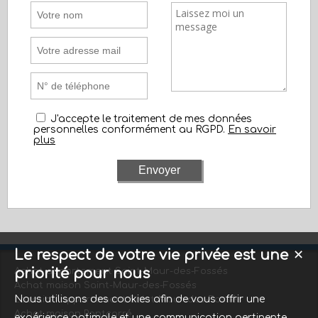
J'accepte le traitement de mes données
personnelles conformément au RGPD.
En savoir
plus
Le respect de votre vie privée est une
✕
priorité pour nous
Achat appartement Saint-Maur-des-Fossés
Achat maison Saint-Maur-des-Fossés
Nous utilisons des cookies afin de vous offrir une
Location appartement Saint-Maur-des-Fossés
Achat maison Pontcarré
expérience optimale et une communication pertinente