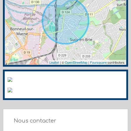
Leaflet
| ©
OpenStreetMap
|
Foursquare
contributors
Nous contacter