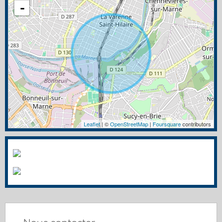
-
Leaflet
| ©
OpenStreetMap
|
Foursquare
contributors