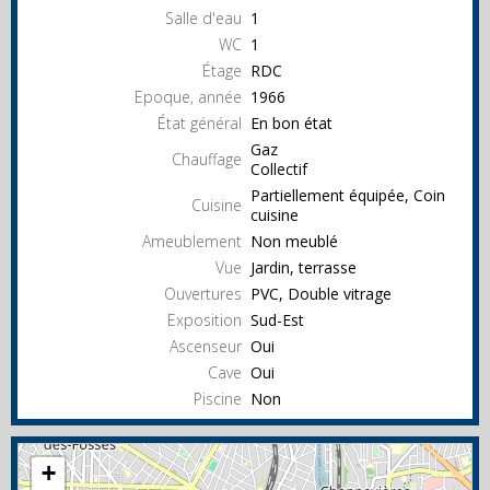
Salle d'eau
1
WC
1
Étage
RDC
Epoque, année
1966
État général
En bon état
Gaz
Chauffage
Collectif
Partiellement équipée, Coin
Cuisine
cuisine
Ameublement
Non meublé
Vue
Jardin, terrasse
Ouvertures
PVC, Double vitrage
Exposition
Sud-Est
Ascenseur
Oui
Cave
Oui
Piscine
Non
+