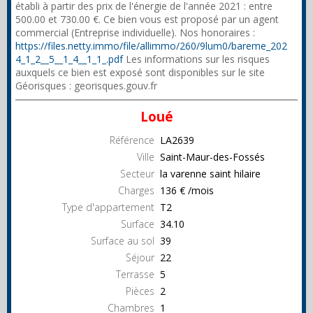
établi à partir des prix de l'énergie de l'année 2021 : entre
500.00 et 730.00 €. Ce bien vous est proposé par un agent
commercial (Entreprise individuelle). Nos honoraires :
https://files.netty.immo/file/allimmo/260/9lum0/bareme_202
4_1_2__5__1_4__1_1_.pdf
Les informations sur les risques
auxquels ce bien est exposé sont disponibles sur le site
Géorisques : georisques.gouv.fr
Loué
Référence
LA2639
Ville
Saint-Maur-des-Fossés
Secteur
la varenne saint hilaire
Charges
136 € /mois
Type d'appartement
T2
Surface
34.10
Surface au sol
39
Séjour
22
Terrasse
5
Pièces
2
Chambres
1