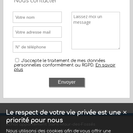
Nous contacter
J'accepte le traitement de mes données
personnelles conformément au RGPD.
En savoir
plus
Le respect de votre vie privée est une
✕
priorité pour nous
Achat appartement Saint-Maur-des-Fossés
Achat maison Saint-Maur-des-Fossés
Nous utilisons des cookies afin de vous offrir une