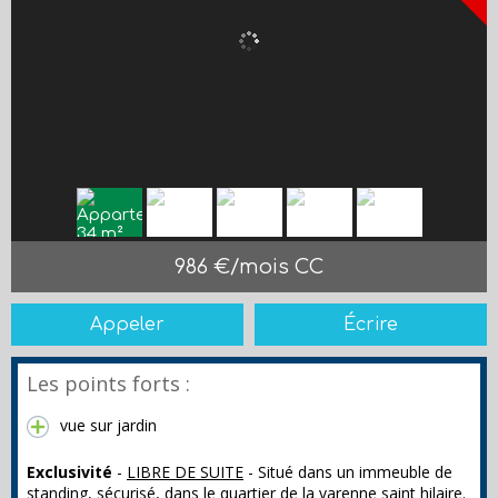
986 €/mois CC
Appeler
Écrire
Les points forts :
vue sur jardin
Exclusivité
-
LIBRE DE SUITE
- Situé dans un immeuble de
standing, sécurisé, dans le quartier de la varenne saint hilaire.