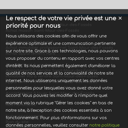
Le respect de votre vie privée est une
✕
priorité pour nous
Achat appartement Saint-Maur-des-Fossés
Achat maison Saint-Maur-des-Fossés
Nous utilisons des cookies afin de vous offrir une
Location appartement Saint-Maur-des-Fossés
Achat maison Pontcarré
expérience optimale et une communication pertinente
Achat immobilier professionnel Saint-Maur-des-Fossés
sur notre site. Grace à ces technologies, nous pouvons
Achat appartement Paris
vous proposer du contenu en rapport avec vos centres
Appartement à vendre Paris
d'intérêt. Ils nous permettent également d'améliorer la
Appartement à vendre Saint-Maur-des-Fossés
qualité de nos services et la convivialité de notre site
Immobilier Pro à vendre Saint-Maur-des-Fossés
internet. Nous utiliserons uniquement les données
Appartement à vendre Saint-Maur-des-Fossés
Immobilier Pro à vendre Saint-Maur-des-Fossés
personnelles pour lesquelles vous avez donné votre
Appartement à louer Saint-Maur-des-Fossés
accord. Vous pouvez les modifier à n'importe quel
moment via la rubrique "Gérer les cookies" en bas de
Nos Honoraires
notre site, à l'exception des cookies essentiels à son
Offre complète
Notre engagement
fonctionnement. Pour plus d'informations sur vos
Plan du site
données personnelles, veuillez consulter
notre politique
Mentions légales