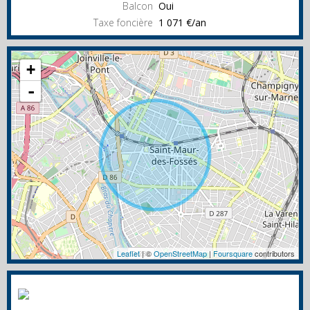
Balcon
Oui
Taxe foncière
1 071 €/an
+
-
Leaflet
| ©
OpenStreetMap
|
Foursquare
contributors