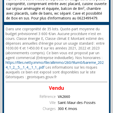
copropriété, comprenant entrée avec placard, cuisine ouverte
sur séjour aménagée et équipée, balcon de 8m², chambre
avec placards, salle de bains, wc séparé. Cave et possibilité
de Box en sus. Pour plus d'informations au 0623499479.
Dans une copropriété de 35 lots. Quote-part moyenne du
budget prévisionnel 3 600 €/an. Aucune procédure n'est en
cours. Classe énergie E, Classe climat E Montant estimé des
dépenses annuelles d'énergie pour un usage standard : entre
1030.00 € et 1450.00 € sur les années 2021, 2022 et 2023
(abonnements compris). Ce bien vous est proposé par un
agent commercial (Entreprise individuelle). Nos honoraires :
https://files.netty.immo/file/allimmo/260/9lum0/bareme_202
4_1_2__5__1_4__1_1_.pdf
Les informations sur les risques
auxquels ce bien est exposé sont disponibles sur le site
Géorisques : georisques.gouv.fr
Vendu
Référence
VA2660
Ville
Saint-Maur-des-Fossés
Charges
300 € /mois