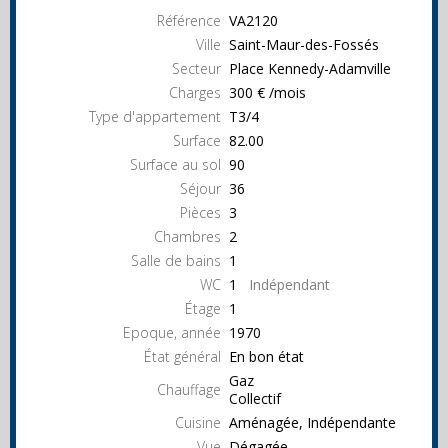
Référence
VA2120
Ville
Saint-Maur-des-Fossés
Secteur
Place Kennedy-Adamville
Charges
300 € /mois
Type d'appartement
T3/4
Surface
82.00
Surface au sol
90
Séjour
36
Pièces
3
Chambres
2
Salle de bains
1
WC
1
Indépendant
Étage
1
Epoque, année
1970
État général
En bon état
Gaz
Chauffage
Collectif
Cuisine
Aménagée, Indépendante
Vue
Dégagée