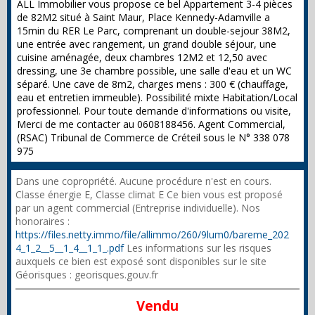
ALL Immobilier vous propose ce bel Appartement 3-4 pièces
de 82M2 situé à Saint Maur, Place Kennedy-Adamville a
15min du RER Le Parc, comprenant un double-sejour 38M2,
une entrée avec rangement, un grand double séjour, une
cuisine aménagée, deux chambres 12M2 et 12,50 avec
dressing, une 3e chambre possible, une salle d'eau et un WC
séparé. Une cave de 8m2, charges mens : 300 € (chauffage,
eau et entretien immeuble). Possibilité mixte Habitation/Local
professionnel. Pour toute demande d'informations ou visite,
Merci de me contacter au 0608188456. Agent Commercial,
(RSAC) Tribunal de Commerce de Créteil sous le N° 338 078
975
Dans une copropriété. Aucune procédure n'est en cours.
Classe énergie E, Classe climat E Ce bien vous est proposé
par un agent commercial (Entreprise individuelle). Nos
honoraires :
https://files.netty.immo/file/allimmo/260/9lum0/bareme_202
4_1_2__5__1_4__1_1_.pdf
Les informations sur les risques
auxquels ce bien est exposé sont disponibles sur le site
Géorisques : georisques.gouv.fr
Vendu