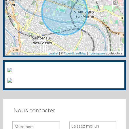
Leaflet
| ©
OpenStreetMap
|
Foursquare
contributors
Nous contacter