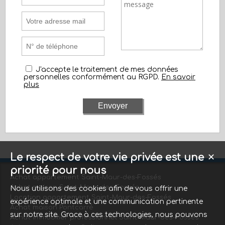
J'accepte le traitement de mes données
personnelles conformément au RGPD.
En savoir
plus
Le respect de votre vie privée est une
✕
priorité pour nous
Achat appartement Saint-Maur-des-Fossés
Achat maison Saint-Maur-des-Fossés
Nous utilisons des cookies afin de vous offrir une
Location appartement Saint-Maur-des-Fossés
expérience optimale et une communication pertinente
Achat maison Pontcarré
sur notre site. Grace à ces technologies, nous pouvons
Achat immobilier professionnel Saint-Maur-des-Fossés