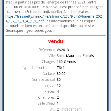
établi à partir des prix de l'énergie de l'année 2021 : entre
2090.00 et 2870.00 €. Ce bien vous est proposé par un agent
commercial (Entreprise individuelle). Nos honoraires :
https://files.netty.immo/file/allimmo/260/9lum0/bareme_202
4_1_2__5__1_4__1_1_.pdf
Les informations sur les risques
auxquels ce bien est exposé sont disponibles sur le site
Géorisques : georisques.gouv.fr
Vendu
Référence
VA2613
Ville
Saint-Maur-des-Fossés
Charges
160 € /mois
Type d'appartement
T3/4
Surface
80.00
Surface au sol
80
Séjour
15
Pièces
4
Chambres
2
Salle d'eau
1
WC
2
Indépendant