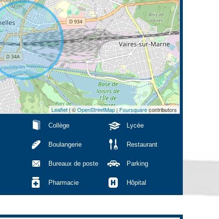
Leaflet
| ©
OpenStreetMap
|
Foursquare
contributors
Collège
Lycée
Boulangerie
Restaurant
Bureaux de poste
Parking
Pharmacie
Hôpital