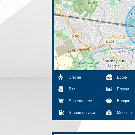
Crèche
École
Bar
Presse
Supermarché
Banque
Station service
Médecin