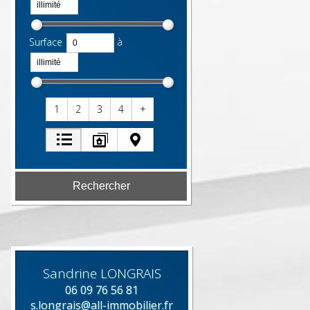
Surface
à
1
2
3
4
+
Sandrine
LONGRAIS
06 09 76 56 81
s.longrais@all-immobilier.fr