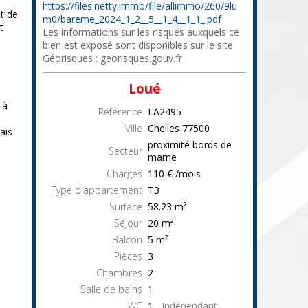
https://files.netty.immo/file/allimmo/260/9lu
t de
m0/bareme_2024_1_2__5__1_4__1_1_.pdf
t
Les informations sur les risques auxquels ce
bien est exposé sont disponibles sur le site
Géorisques : georisques.gouv.fr
Loué
 à
Référence
LA2495
Ville
Chelles
77500
ais
proximité bords de
Secteur
marne
Charges
110 € /mois
Type d'appartement
T3
Surface
58.23
m²
Séjour
20
m²
Balcon
5
m²
Pièces
3
Chambres
2
Salle de bains
1
WC
1
Indépendant