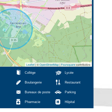
Leaflet
| ©
OpenStreetMap
|
Foursquare
contributors
Collège
Lycée
Boulangerie
Restaurant
Bureaux de poste
Parking
Pharmacie
Hôpital