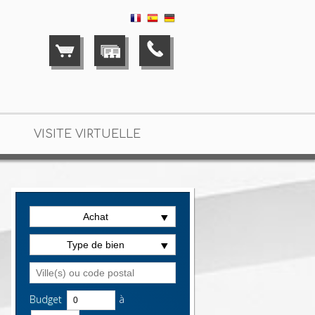
VISITE VIRTUELLE
Achat
Type de bien
-Brie
> T3 VA2234
Budget
à