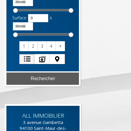
Surface
à
1
2
3
4
+
ALL IMMOBILIER
3 avenue Gambetta
94100
Saint-Maur-des-