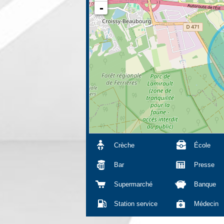
-
Crèche
École
Bar
Presse
Supermarché
Banque
Station service
Médecin