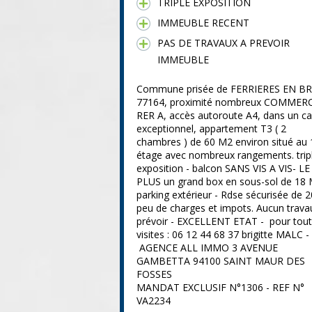
TRIPLE EXPOSITION
IMMEUBLE RECENT
PAS DE TRAVAUX A PREVOIR
IMMEUBLE
Commune prisée de FERRIERES EN BR
77164, proximité nombreux COMMER
RER A, accès autoroute A4, dans un c
exceptionnel, appartement T3 ( 2
chambres ) de 60 M2 environ situé au 
étage avec nombreux rangements. trip
exposition - balcon SANS VIS A VIS- LE
PLUS un grand box en sous-sol de 18 
parking extérieur - Rdse sécurisée de 
peu de charges et impots. Aucun trava
prévoir - EXCELLENT ETAT - pour tou
visites : 06 12 44 68 37 brigitte MALC -
AGENCE ALL IMMO 3 AVENUE
GAMBETTA 94100 SAINT MAUR DES
FOSSES
MANDAT EXCLUSIF N°1306 - REF N°
VA2234