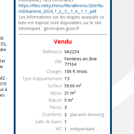
https://files.netty.immo/file/allimmo/260/9lu
m0/bareme_2024_1_2__5__1_4__1_1_.pdf
Les informations sur les risques auxquels ce
bien est exposé sont disponibles sur le site
Géorisques : georisques.gouv.fr
IE
Vendu
CES,
adre
Référence
VA2234
Ferrières-en-Brie
1er
Ville
77164
le
Charges
106 € /mois
M2 -
Type d'appartement
T3
2010
Surface
59.00
m²
ux à
Séjour
21
m²
tes
Balcon
5
m²
Pièces
3
Chambres
2
placards dressing
Salle de bains
1
WC
1
Indépendant