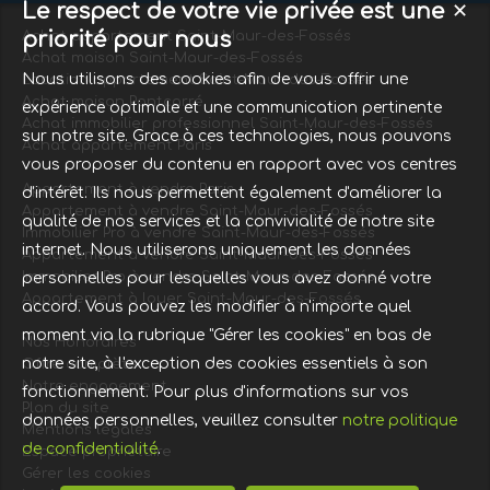
Le respect de votre vie privée est une
✕
priorité pour nous
Achat appartement Saint-Maur-des-Fossés
Achat maison Saint-Maur-des-Fossés
Nous utilisons des cookies afin de vous offrir une
Location appartement Saint-Maur-des-Fossés
Achat maison Pontcarré
expérience optimale et une communication pertinente
Achat immobilier professionnel Saint-Maur-des-Fossés
sur notre site. Grace à ces technologies, nous pouvons
Achat appartement Paris
vous proposer du contenu en rapport avec vos centres
Appartement à vendre Paris
d'intérêt. Ils nous permettent également d'améliorer la
Appartement à vendre Saint-Maur-des-Fossés
qualité de nos services et la convivialité de notre site
Immobilier Pro à vendre Saint-Maur-des-Fossés
internet. Nous utiliserons uniquement les données
Appartement à vendre Saint-Maur-des-Fossés
Immobilier Pro à vendre Saint-Maur-des-Fossés
personnelles pour lesquelles vous avez donné votre
Appartement à louer Saint-Maur-des-Fossés
accord. Vous pouvez les modifier à n'importe quel
moment via la rubrique "Gérer les cookies" en bas de
Nos Honoraires
notre site, à l'exception des cookies essentiels à son
Offre complète
Notre engagement
fonctionnement. Pour plus d'informations sur vos
Plan du site
données personnelles, veuillez consulter
notre politique
Mentions légales
de confidentialité
.
Espace propriétaire
Gérer les cookies