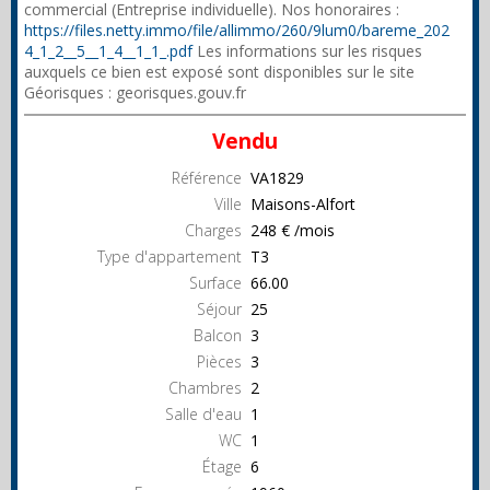
commercial (Entreprise individuelle). Nos honoraires :
https://files.netty.immo/file/allimmo/260/9lum0/bareme_202
4_1_2__5__1_4__1_1_.pdf
Les informations sur les risques
auxquels ce bien est exposé sont disponibles sur le site
Géorisques : georisques.gouv.fr
Vendu
Référence
VA1829
Ville
Maisons-Alfort
Charges
248 € /mois
Type d'appartement
T3
Surface
66.00
Séjour
25
Balcon
3
Pièces
3
Chambres
2
Salle d'eau
1
WC
1
Étage
6