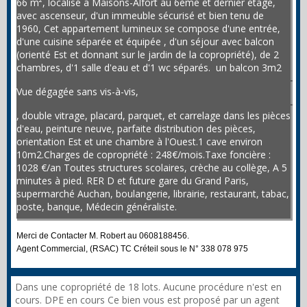
66 m², localisé a Maisons-Alfort au 6ème et dernier étage,
avec ascenseur, d'un immeuble sécurisé et bien tenu de
1960, Cet appartement lumineux se compose d'une entrée,
d'une cuisine séparée et équipée , d'un séjour avec balcon
(orienté Est et donnant sur le jardin de la copropriété), de 2
chambres, d'1 salle d'eau et d'1 wc séparés. un balcon 3m2
Vue dégagée sans vis-à-vis,
, double vitrage, placard, parquet, et carrelage dans les pièces
d'eau, peinture neuve, parfaite distribution des pièces,
orientation Est et une chambre à l'Ouest.1 cave environ
10m2.Charges de copropriété : 248€/mois.Taxe foncière :
1028 €/an Toutes structures scolaires, crèche au collège, A 5
minutes à pied. RER D et future gare du Grand Paris,
supermarché Auchan, boulangerie, librairie, restaurant, tabac,
poste, banque, Médecin généraliste.
Merci de Contacter M. Robert au 0608188456.
Agent Commercial, (RSAC) TC Créteil sous le N° 338 078 975
Dans une copropriété de 18 lots. Aucune procédure n'est en
cours. DPE en cours Ce bien vous est proposé par un agent