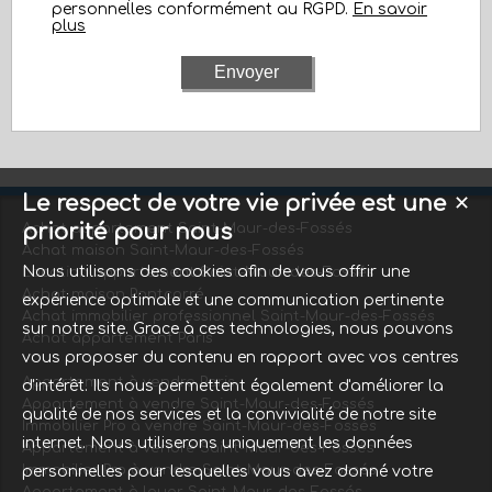
personnelles conformément au RGPD.
En savoir
plus
Le respect de votre vie privée est une
✕
priorité pour nous
Achat appartement Saint-Maur-des-Fossés
Achat maison Saint-Maur-des-Fossés
Nous utilisons des cookies afin de vous offrir une
Location appartement Saint-Maur-des-Fossés
Achat maison Pontcarré
expérience optimale et une communication pertinente
Achat immobilier professionnel Saint-Maur-des-Fossés
sur notre site. Grace à ces technologies, nous pouvons
Achat appartement Paris
vous proposer du contenu en rapport avec vos centres
Appartement à vendre Paris
d'intérêt. Ils nous permettent également d'améliorer la
Appartement à vendre Saint-Maur-des-Fossés
qualité de nos services et la convivialité de notre site
Immobilier Pro à vendre Saint-Maur-des-Fossés
internet. Nous utiliserons uniquement les données
Appartement à vendre Saint-Maur-des-Fossés
Immobilier Pro à vendre Saint-Maur-des-Fossés
personnelles pour lesquelles vous avez donné votre