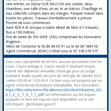
Une entrée, un séjour SUR BALCON une cuisine, deux
chambres, une salle d'eau, un wc et un balcon. Chauffage et
eau collectifs compris dans les charges. Parquet massif dans
toutes les pièces. Travaux d'embellissement a prévoir.
Proche de tous commerces
Gare RER A et Groupe scolaire Albert de Mun à 5 minutes,
Bus a 100 mètres,
Prix de vente de 350 000€ (FAI) comprenant les honoraires
d’agence
Merci de Contacter le 06 86 88 65 91 ou le 06 08 1884 56.
Agent Commercial, (RSAC) Créteil sous le N° 338 078 975
Dans une copropriété de 60 lots. Aucune procédure n'est en
cours. Classe énergie E, Classe climat E Montant moyen
estimé des dépenses annuelles d'énergie pour un usage
standard, établi à partir des prix de l'énergie de l'année 2022
: entre 920.00 et 1310.00 €. Ce bien vous est proposé par un
agent commercial (Entreprise individuelle). Nos honoraires :
https://files.netty.immo/file/allimmo/260/9lum0/bareme_202
4_1_2__5__1_4__1_1_.pdf
Les informations sur les risques
auxquels ce bien est exposé sont disponibles sur le site
Géorisques : georisques.gouv.fr