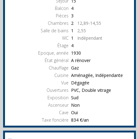
Séjour
15
Balcon
4
Pièces
3
Chambres
2
12,89-14,55
Salle de bains
1
2,55
WC
1
Indépendant
Étage
4
Epoque, année
1930
État général
A rénover
Chauffage
Gaz
Cuisine
Aménagée, Indépendante
Vue
Dégagée
Ouvertures
PVC, Double vitrage
Exposition
Sud
Ascenseur
Non
Cave
Oui
Taxe foncière
834 €/an