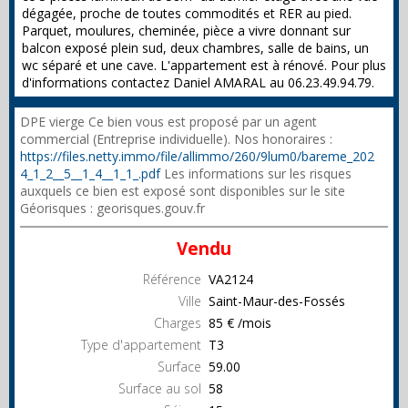
dégagée, proche de toutes commodités et RER au pied.
Parquet, moulures, cheminée, pièce a vivre donnant sur
balcon exposé plein sud, deux chambres, salle de bains, un
wc séparé et une cave. L'appartement est à rénové. Pour plus
d'informations contactez Daniel AMARAL au 06.23.49.94.79.
DPE vierge Ce bien vous est proposé par un agent
commercial (Entreprise individuelle). Nos honoraires :
https://files.netty.immo/file/allimmo/260/9lum0/bareme_202
4_1_2__5__1_4__1_1_.pdf
Les informations sur les risques
auxquels ce bien est exposé sont disponibles sur le site
Géorisques : georisques.gouv.fr
Vendu
Référence
VA2124
Ville
Saint-Maur-des-Fossés
Charges
85 € /mois
Type d'appartement
T3
Surface
59.00
Surface au sol
58