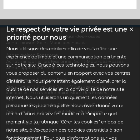
Le respect de votre vie privée est une
✕
priorité pour nous
Achat appartement Saint-Maur-des-Fossés
Achat maison Saint-Maur-des-Fossés
Nous utilisons des cookies afin de vous offrir une
Location appartement Saint-Maur-des-Fossés
Achat maison Pontcarré
expérience optimale et une communication pertinente
Achat immobilier professionnel Saint-Maur-des-Fossés
sur notre site. Grace à ces technologies, nous pouvons
Achat appartement Paris
vous proposer du contenu en rapport avec vos centres
Appartement à vendre Paris
d'intérêt. Ils nous permettent également d'améliorer la
Appartement à vendre Saint-Maur-des-Fossés
qualité de nos services et la convivialité de notre site
Immobilier Pro à vendre Saint-Maur-des-Fossés
internet. Nous utiliserons uniquement les données
Appartement à vendre Saint-Maur-des-Fossés
Immobilier Pro à vendre Saint-Maur-des-Fossés
personnelles pour lesquelles vous avez donné votre
Appartement à louer Saint-Maur-des-Fossés
accord. Vous pouvez les modifier à n'importe quel
moment via la rubrique "Gérer les cookies" en bas de
Nos Honoraires
notre site, à l'exception des cookies essentiels à son
Offre complète
Notre engagement
fonctionnement. Pour plus d'informations sur vos