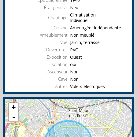
Epoque, année
1940
État général
Neuf
Climatisation
Chauffage
Individuel
Cuisine
Aménagée, Indépendante
Ameublement
Non meublé
Vue
Jardin, terrasse
Ouvertures
PVC
Exposition
Ouest
Isolation
oui
Ascenseur
Non
Cave
Non
Autres
Volets électriques
+
-