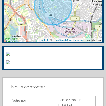
Leaflet
| ©
OpenStreetMap
|
Foursquare
contributors
Nous contacter