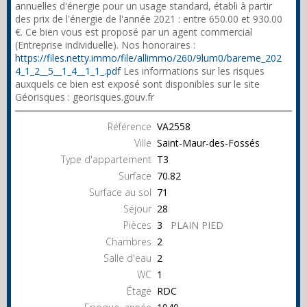
annuelles d'énergie pour un usage standard, établi à partir
des prix de l'énergie de l'année 2021 : entre 650.00 et 930.00
€. Ce bien vous est proposé par un agent commercial
(Entreprise individuelle). Nos honoraires :
https://files.netty.immo/file/allimmo/260/9lum0/bareme_202
4_1_2__5__1_4__1_1_.pdf
Les informations sur les risques
auxquels ce bien est exposé sont disponibles sur le site
Géorisques : georisques.gouv.fr
Référence
VA2558
Ville
Saint-Maur-des-Fossés
Type d'appartement
T3
Surface
70.82
Surface au sol
71
Séjour
28
Pièces
3
PLAIN PIED
Chambres
2
Salle d'eau
2
WC
1
Étage
RDC