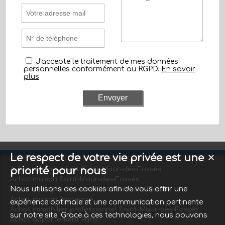
J'accepte le traitement de mes données
personnelles conformément au RGPD.
En savoir
plus
Le respect de votre vie privée est une
✕
priorité pour nous
Achat appartement Saint-Maur-des-Fossés
Achat maison Saint-Maur-des-Fossés
Nous utilisons des cookies afin de vous offrir une
Location appartement Saint-Maur-des-Fossés
Achat maison Pontcarré
expérience optimale et une communication pertinente
Achat immobilier professionnel Saint-Maur-des-Fossés
sur notre site. Grace à ces technologies, nous pouvons
Achat appartement Paris