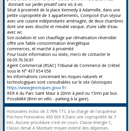
donnant sur jardin privatif sans vis à vis.
Situé à proximité de la place Kennedy à Adamville, dans une
petite copropriété de 3 appartements, Composé d'un séjour
avec une cuisine indépendante aménagée, de deux chambres
dont une avec douche et meuble vasque, d'une salle d'eau
avec wc.
Son isolation et son chauffage par climatisation réversible
offre une faible consommation énergétique.
commerces, et marché à proximité
Pour toute information ou visite, merci de contacter le
06.09.76.56.81
Agent Commercial (RSAC) Tribunal de Commerce de Créteil
sous le N° 437 654 056
les informations concernant les risques naturels et
technologiques sont consultables sur le site Géorisques
https://wwwgeorisques.gouv.fr/
RER A du Parc Saint Maur à 20mn à pied ou 15mn par bus.
Possibilité (8mn en vélo - parking à la gare).
Honoraires inclus de 3.78% TTC à la charge de l'acquéreur.
Prix hors honoraires 450 000 €.Dans une copropriété de 7
lots. Aucune procédure n'est en cours. Classe énergie C,
Classe climat A Montant moyen estimé des dépenses