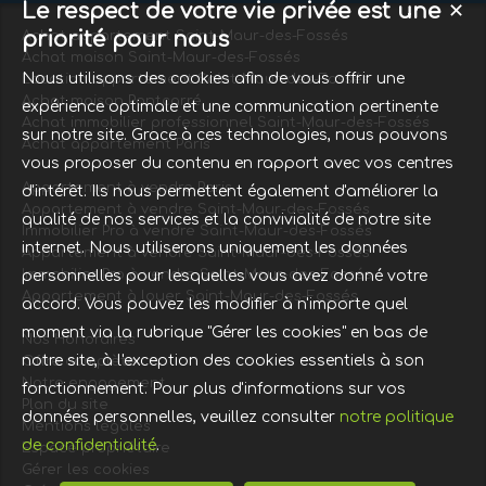
Le respect de votre vie privée est une
✕
priorité pour nous
Achat appartement Saint-Maur-des-Fossés
Achat maison Saint-Maur-des-Fossés
Nous utilisons des cookies afin de vous offrir une
Location appartement Saint-Maur-des-Fossés
Achat maison Pontcarré
expérience optimale et une communication pertinente
Achat immobilier professionnel Saint-Maur-des-Fossés
sur notre site. Grace à ces technologies, nous pouvons
Achat appartement Paris
vous proposer du contenu en rapport avec vos centres
Appartement à vendre Paris
d'intérêt. Ils nous permettent également d'améliorer la
Appartement à vendre Saint-Maur-des-Fossés
qualité de nos services et la convivialité de notre site
Immobilier Pro à vendre Saint-Maur-des-Fossés
internet. Nous utiliserons uniquement les données
Appartement à vendre Saint-Maur-des-Fossés
Immobilier Pro à vendre Saint-Maur-des-Fossés
personnelles pour lesquelles vous avez donné votre
Appartement à louer Saint-Maur-des-Fossés
accord. Vous pouvez les modifier à n'importe quel
moment via la rubrique "Gérer les cookies" en bas de
Nos Honoraires
notre site, à l'exception des cookies essentiels à son
Offre complète
Notre engagement
fonctionnement. Pour plus d'informations sur vos
Plan du site
données personnelles, veuillez consulter
notre politique
Mentions légales
de confidentialité
.
Espace propriétaire
Gérer les cookies