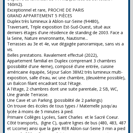
160m2).
Exceptionnel et rare, PROCHE DE PARIS
GRAND APPARTEMENT 5 PIÈCES
Duplex très lumineux à Ablon-sur-Seine (94480),
Traversant, Triple exposition Est-Sud-Ouest, situé aux
derniers étages d'une résidence de standing de 2003. Face a
la Seine, Nature environnante, Nautisme...
Terrasses au 3e et 4e, vue dégagée panoramique, sans vis a
vis.
Belles prestations. Ravalement effectué (2022),
Appartement familial en Duplex comprenant 3 chambres
(possibilité d'une 4eme), composé d'une entrée, cuisine
américaine équipée, Séjour Salon 38M2 très lumineux multi-
exposition, salle d'eau, wc une chambre, (deuxième possible),
un Balcon filant encadrant tout l'étage.
A l'étage, 2 chambres dont une suite parentale, 2 SB, WC,
Une grande Terrasse.
Une Cave et un Parking. (possibilité de 2 parkings)
On trouve des écoles de tous types / Maternelle jusqu'au
lycée à moins de 5 minutes à pied.
Primaire Collèges Lycées, Saint Charles et le Sacré Coeur.
Côté transports, (ligne C), quatre lignes de bus (480, 483, 487
et Licorne) ainsi que la gare RER Ablon-sur-Seine 3 min a pied