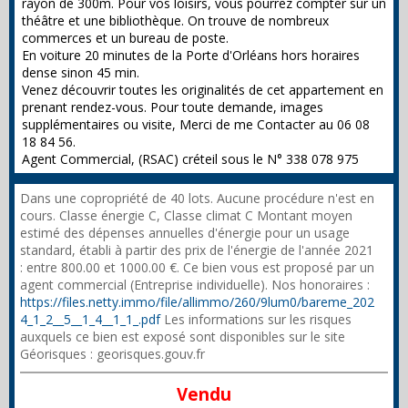
rayon de 300m. Pour vos loisirs, vous pourrez compter sur un
théâtre et une bibliothèque. On trouve de nombreux
commerces et un bureau de poste.
En voiture 20 minutes de la Porte d'Orléans hors horaires
dense sinon 45 min.
Venez découvrir toutes les originalités de cet appartement en
prenant rendez-vous. Pour toute demande, images
supplémentaires ou visite, Merci de me Contacter au 06 08
18 84 56.
Agent Commercial, (RSAC) créteil sous le N° 338 078 975
Dans une copropriété de 40 lots. Aucune procédure n'est en
cours. Classe énergie C, Classe climat C Montant moyen
estimé des dépenses annuelles d'énergie pour un usage
standard, établi à partir des prix de l'énergie de l'année 2021
: entre 800.00 et 1000.00 €. Ce bien vous est proposé par un
agent commercial (Entreprise individuelle). Nos honoraires :
https://files.netty.immo/file/allimmo/260/9lum0/bareme_202
4_1_2__5__1_4__1_1_.pdf
Les informations sur les risques
auxquels ce bien est exposé sont disponibles sur le site
Géorisques : georisques.gouv.fr
Vendu