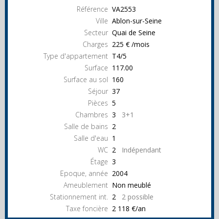
Référence
VA2553
Ville
Ablon-sur-Seine
Secteur
Quai de Seine
Charges
225 € /mois
Type d'appartement
T4/5
Surface
117.00
Surface au sol
160
Séjour
37
Pièces
5
Chambres
3
3+1
Salle de bains
2
Salle d'eau
1
WC
2
Indépendant
Étage
3
Epoque, année
2004
Ameublement
Non meublé
Stationnement int.
2
2 possible
Taxe foncière
2 118 €/an