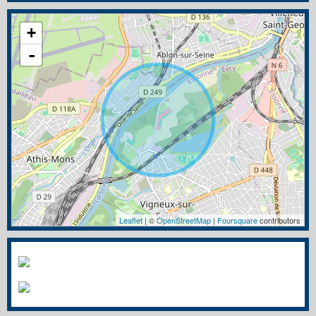
+
-
Leaflet
| ©
OpenStreetMap
|
Foursquare
contributors