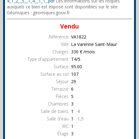
4_1_2__5__1_4__1_1_.pdf
Les informations sur les risques
auxquels ce bien est exposé sont disponibles sur le site
Géorisques : georisques.gouv.fr
Vendu
Référence
VA1822
Ville
La Varenne Saint-Maur
Charges
330 € /mois
Type d'appartement
T4/5
Surface
95.00
Surface au sol
107
Séjour
29
Terrasse
6
Pièces
5
Chambres
3
Salle de bains
1
4
Salle d'eau
1
1,5
WC
1
Étage
3