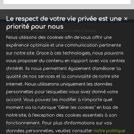
Le respect de votre vie privée est une
✕
priorité pour nous
Achat appartement Saint-Maur-des-Fossés
Achat maison Saint-Maur-des-Fossés
Nous utilisons des cookies afin de vous offrir une
Location appartement Saint-Maur-des-Fossés
expérience optimale et une communication pertinente
Achat maison Pontcarré
sur notre site. Grace à ces technologies, nous pouvons
Achat immobilier professionnel Saint-Maur-des-Fossés
vous proposer du contenu en rapport avec vos centres
Achat appartement Paris
d'intérêt. Ils nous permettent également d'améliorer la
Appartement à vendre Paris
qualité de nos services et la convivialité de notre site
Appartement à vendre Saint-Maur-des-Fossés
internet. Nous utiliserons uniquement les données
Immobilier Pro à vendre Saint-Maur-des-Fossés
Appartement à vendre Saint-Maur-des-Fossés
personnelles pour lesquelles vous avez donné votre
Immobilier Pro à vendre Saint-Maur-des-Fossés
accord. Vous pouvez les modifier à n'importe quel
Appartement à louer Saint-Maur-des-Fossés
moment via la rubrique "Gérer les cookies" en bas de
Nos Honoraires
notre site, à l'exception des cookies essentiels à son
Offre complète
fonctionnement. Pour plus d'informations sur vos
Notre engagement
données personnelles, veuillez consulter
notre politique
Plan du site