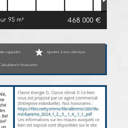
468 000 €
aur
95 m²
Me rappeler
Ajouter à ma sélection
Calculatrice financière
Classe énergie D, Classe climat D Ce bien
ité,
vous est proposé par un agent commercial
une
(Entreprise individuelle). Nos honoraires :
rché
https://files.netty.immo/file/allimmo/260/9lu
des
m0/bareme_2024_1_2__5__1_4__1_1_.pdf
 Bel
Les informations sur les risques auxquels ce
95m²
bien est exposé sont disponibles sur le site
 un