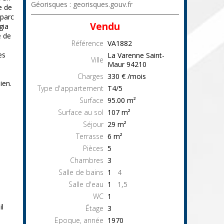
Géorisques : georisques.gouv.fr
e de
parc
Vendu
gia
e de
Référence
VA1882
es
La Varenne Saint-
Ville
Maur
94210
Charges
330 € /mois
ien.
Type d'appartement
T4/5
Surface
95.00
m²
Surface au sol
107
m²
Séjour
29
m²
Terrasse
6
m²
Pièces
5
Chambres
3
Salle de bains
1
4
Salle d'eau
1
1,5
WC
1
il
Étage
3
Epoque, année
1970