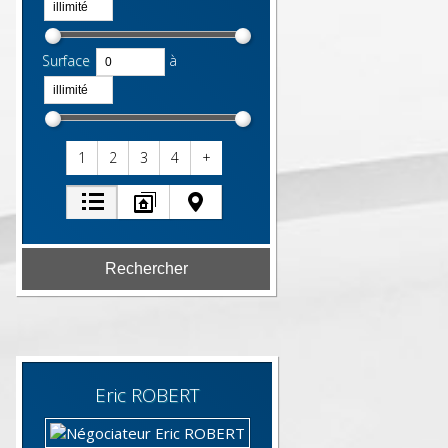
Surface
à
1
2
3
4
+
Eric
ROBERT