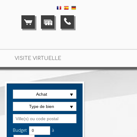
VISITE VIRTUELLE
Achat
e La Varenne Saint-Maur
> T4/5 VA1882
Type de bien
Budget
à