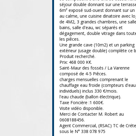
séjour double donnant sur une terrass
6m² exposé sud-ouest donnant sur un 
au calme, une cuisine dinatoire avec lo
de 4M2, 3 grandes chambres, une sall
bains, salle d'eau, wc séparés et
dégagement, double vitrage dans tout
les piêces.
Une grande cave (10m2) et un parking
extérieur (usage double) complète ce b
Produit recherché.
Prix: 468 000 K€.
Saint-Maur des fossés / La Varenne
composé de 4-5 Piêces.
charges mensuelles comprenant le
chauffage eau froide (compteurs d'eau
individuels) inclus 330 €/mois.
l'eau chaude (ballon électrique).
Taxe Foncière :1 600€.
Visite vidéo disponible.
Merci de Contacter M. Robert au
0608188456.
Agent Commercial, (RSAC) TC de Créte
sous le N° 338 078 975