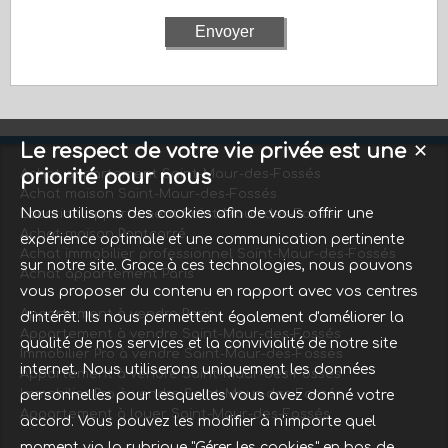
Le respect de votre vie privée est une
✕
priorité pour nous
Achat appartement Saint-Maur-des-Fossés
Achat maison Saint-Maur-des-Fossés
Nous utilisons des cookies afin de vous offrir une
Location appartement Saint-Maur-des-Fossés
Achat maison Pontcarré
expérience optimale et une communication pertinente
Achat immobilier professionnel Saint-Maur-des-Fossés
sur notre site. Grace à ces technologies, nous pouvons
Achat appartement Paris
vous proposer du contenu en rapport avec vos centres
Appartement à vendre Paris
d'intérêt. Ils nous permettent également d'améliorer la
Appartement à vendre Saint-Maur-des-Fossés
qualité de nos services et la convivialité de notre site
Immobilier Pro à vendre Saint-Maur-des-Fossés
internet. Nous utiliserons uniquement les données
Appartement à vendre Saint-Maur-des-Fossés
Immobilier Pro à vendre Saint-Maur-des-Fossés
personnelles pour lesquelles vous avez donné votre
Appartement à louer Saint-Maur-des-Fossés
accord. Vous pouvez les modifier à n'importe quel
moment via la rubrique "Gérer les cookies" en bas de