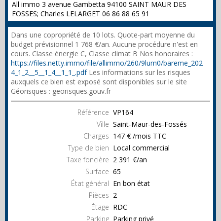
All immo 3 avenue Gambetta 94100 SAINT MAUR DES
FOSSES; Charles LELARGET 06 86 88 65 91
Dans une copropriété de 10 lots. Quote-part moyenne du
budget prévisionnel 1 768 €/an. Aucune procédure n'est en
cours. Classe énergie C, Classe climat B Nos honoraires :
https://files.netty.immo/file/allimmo/260/9lum0/bareme_202
4_1_2__5__1_4__1_1_.pdf
Les informations sur les risques
auxquels ce bien est exposé sont disponibles sur le site
Géorisques : georisques.gouv.fr
Référence
VP164
Ville
Saint-Maur-des-Fossés
Charges
147 € /mois TTC
Type de bien
Local commercial
Taxe foncière
2 391 €/an
Surface
65
État général
En bon état
Pièces
2
Étage
RDC
Parking
Parking privé