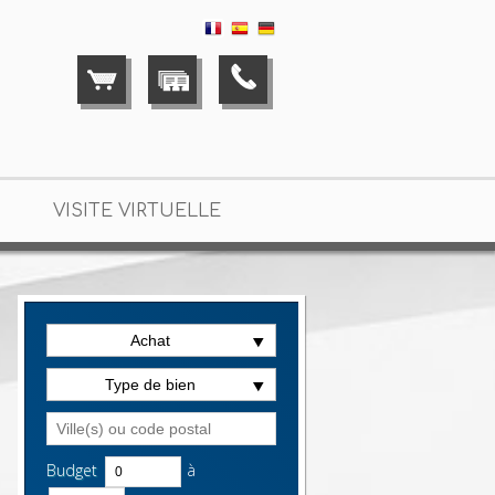
VISITE VIRTUELLE
Achat
geoise en vente Saint-Maur-des-Fossés
> Maison bourgeo
Type de bien
Budget
à