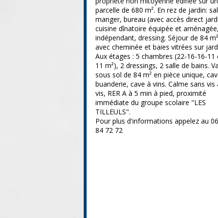
propriété non mitoyenne édifiée sur u
parcelle de 680 m². En rez de jardin: sal
manger, bureau (avec accès direct jardi
cuisine dînatoire équipée et aménagée
indépendant, dressing. Séjour de 84 m
avec cheminée et baies vitrées sur jard
Aux étages : 5 chambres (22-16-16-11 
11 m²), 2 dressings, 2 salle de bains. V
sous sol de 84 m² en pièce unique, cav
buanderie, cave à vins. Calme sans vis 
vis, RER A à 5 min à pied, proximité
immédiate du groupe scolaire "LES
TILLEULS".
Pour plus d'informations appelez au 0
84 72 72