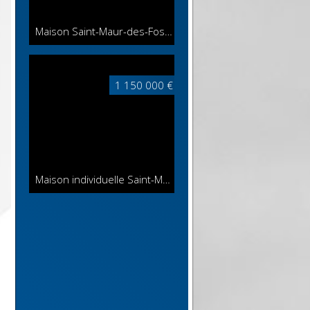
Maison Saint-Maur-des-Fossés
268 m²
1 150 000 €
Maison individuelle Saint-Maur-des-Fossés
270 m²