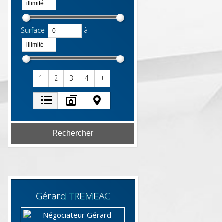
Surface
à
1
2
3
4
+
Gérard
TREMEAC