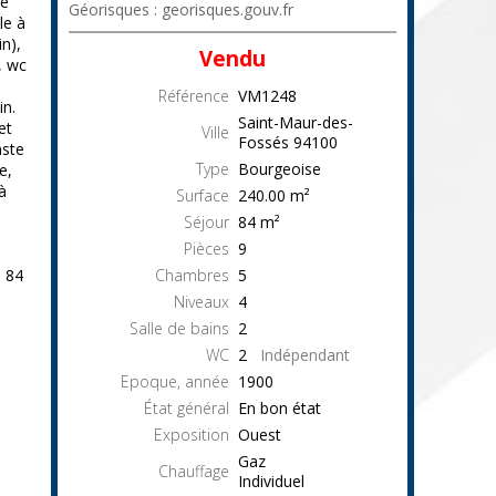
ne
Géorisques : georisques.gouv.fr
le à
n),
Vendu
, wc
²
Référence
VM1248
in.
Saint-Maur-des-
et
Ville
Fossés
94100
aste
Type
Bourgeoise
e,
à
Surface
240.00
m²
Séjour
84
m²
Pièces
9
6 84
Chambres
5
Niveaux
4
Salle de bains
2
WC
2
Indépendant
Epoque, année
1900
État général
En bon état
Exposition
Ouest
Gaz
Chauffage
Individuel