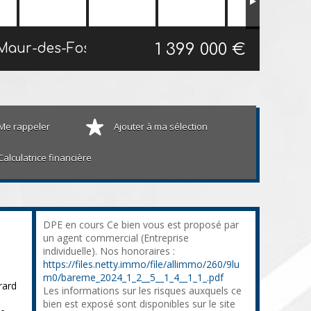
1 399 000 €
Maison bourgeoise Saint-Maur-des-Fossés
240 m²
Me rappeler
Ajouter à ma sélection
Calculatrice financière
DPE en cours Ce bien vous est proposé par
un agent commercial (Entreprise
individuelle). Nos honoraires :
https://files.netty.immo/file/allimmo/260/9lu
m0/bareme_2024_1_2__5__1_4__1_1_.pdf
rard
Les informations sur les risques auxquels ce
bien est exposé sont disponibles sur le site