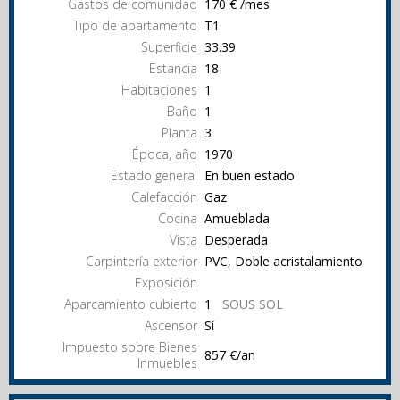
Gastos de comunidad
170 € /mes
Tipo de apartamento
T1
Superficie
33.39
Estancia
18
Habitaciones
1
Baño
1
Planta
3
Época, año
1970
Estado general
En buen estado
Calefacción
Gaz
Cocina
Amueblada
Vista
Desperada
Carpintería exterior
PVC, Doble acristalamiento
Exposición
Aparcamiento cubierto
1
SOUS SOL
Ascensor
Sí
Impuesto sobre Bienes
857 €/an
Inmuebles