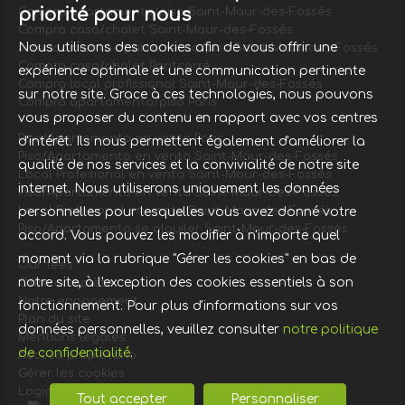
priorité pour nous
Compra apartamento/piso Saint-Maur-des-Fossés
Compra casa/chalet Saint-Maur-des-Fossés
Nous utilisons des cookies afin de vous offrir une
Arrendamiento apartamento/piso Saint-Maur-des-Fossés
Compra casa/chalet Pontcarré
expérience optimale et une communication pertinente
Compra local profissional Saint-Maur-des-Fossés
sur notre site. Grace à ces technologies, nous pouvons
Compra apartamento/piso Paris
vous proposer du contenu en rapport avec vos centres
Piso/Apartamento en venta Paris
d'intérêt. Ils nous permettent également d'améliorer la
Piso/Apartamento en venta Saint-Maur-des-Fossés
qualité de nos services et la convivialité de notre site
Local Profesional en venta Saint-Maur-des-Fossés
internet. Nous utiliserons uniquement les données
Piso/Apartamento en venta Saint-Maur-des-Fossés
Local Profesional en venta Saint-Maur-des-Fossés
personnelles pour lesquelles vous avez donné votre
Piso/Apartamento se alquiler Saint-Maur-des-Fossés
accord. Vous pouvez les modifier à n'importe quel
moment via la rubrique "Gérer les cookies" en bas de
Our fees
notre site, à l'exception des cookies essentiels à son
Offre complète
Notre engagement
fonctionnement. Pour plus d'informations sur vos
Plan du site
données personnelles, veuillez consulter
notre politique
Mentions légales
de confidentialité
.
Acceso propietario
Gérer les cookies
Logiciel immobilier
Tout accepter
Personnaliser