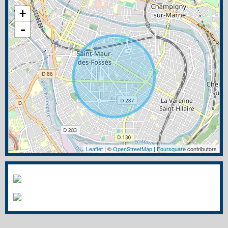
+
-
Leaflet
| ©
OpenStreetMap
|
Foursquare
contributors