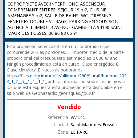
COPROPRIETE AVEC INTERPHONE, ASCENSEUR,
COMPRENANT ENTREE, SEJOUR 19 m2, CUISINE
AMENAGEE 5 m2, SALLE DE BAINS, WC, DRESSING,
FENETRES DOUBLE VITRAGE, PARKING EN SOUS SOL.
AGENCE ALL IMMO : 3 AVENUE GAMBETTA 94100 SAINT
MAUR DES FOSSES; 06 86 88 65 91
Esta propiedad se encuentra en un condominio que
comprende 20 Las porciones. El importe medio de la parte
proporcional del presupuesto estimado es 2 000 €/ año.
Ningún procedimiento está en curso. Clase energética E,
Clase climática E Nuestras honorarios :
https://files.netty.immo/file/allimmo/260/9lum0/bareme_202
4_1_2__5__1_4__1_1_.pdf
La información sobre los riesgos a
los que está expuesta esta propiedad está disponible en el
sitio web de Geohazards: georisques.gouv.fr
Vendido
Referencia
VA1515
Ciudad
Saint-Maur-des-Fossés
Zona
LE PARC