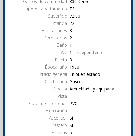
Gastos de comunidad
330 € /mes
Tipo de apartamento
T3
Superficie
72.00
Estancia
22
Habitaciones
3
Dormitorios
2
Baño
1
WC
1
Independiente
Planta
3
Época, año
1970
Estado general
En buen estado
Calefacción
Gasoil
Cocina
Amueblada y equipada
Vista
Carpintería exterior
PVC
Exposición
Ascensor
Sí
Trastero
Sí
Balcóns
5