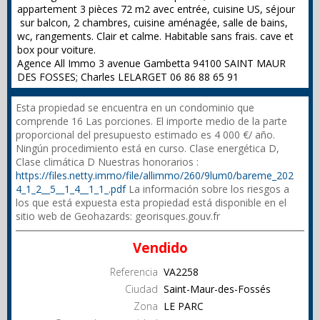
appartement 3 pièces 72 m2 avec entrée, cuisine US, séjour
sur balcon, 2 chambres, cuisine aménagée, salle de bains,
wc, rangements. Clair et calme. Habitable sans frais. cave et
box pour voiture.
Agence All Immo 3 avenue Gambetta 94100 SAINT MAUR
DES FOSSES; Charles LELARGET 06 86 88 65 91
Esta propiedad se encuentra en un condominio que
comprende 16 Las porciones. El importe medio de la parte
proporcional del presupuesto estimado es 4 000 €/ año.
Ningún procedimiento está en curso. Clase energética D,
Clase climática D Nuestras honorarios :
https://files.netty.immo/file/allimmo/260/9lum0/bareme_202
4_1_2__5__1_4__1_1_.pdf
La información sobre los riesgos a
los que está expuesta esta propiedad está disponible en el
sitio web de Geohazards: georisques.gouv.fr
Vendido
Referencia
VA2258
Ciudad
Saint-Maur-des-Fossés
Zona
LE PARC