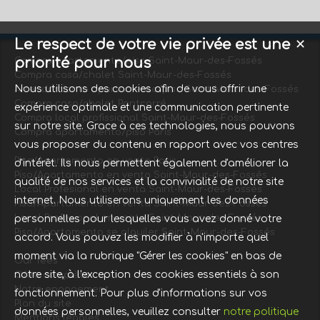
Le respect de votre vie privée est une
✕
priorité pour nous
Compra apartamento/piso Saint-Maur-des-Fossés
Compra casa/chalet Saint-Maur-des-Fossés
Nous utilisons des cookies afin de vous offrir une
Arrendamiento apartamento/piso Saint-Maur-des-Fossés
Compra casa/chalet Pontcarré
expérience optimale et une communication pertinente
Compra local profissional Saint-Maur-des-Fossés
sur notre site. Grace à ces technologies, nous pouvons
Compra apartamento/piso Paris
vous proposer du contenu en rapport avec vos centres
Piso/Apartamento en venta Paris
d'intérêt. Ils nous permettent également d'améliorer la
Piso/Apartamento en venta Saint-Maur-des-Fossés
qualité de nos services et la convivialité de notre site
Local Profesional en venta Saint-Maur-des-Fossés
internet. Nous utiliserons uniquement les données
Piso/Apartamento en venta Saint-Maur-des-Fossés
Local Profesional en venta Saint-Maur-des-Fossés
personnelles pour lesquelles vous avez donné votre
Piso/Apartamento se alquiler Saint-Maur-des-Fossés
accord. Vous pouvez les modifier à n'importe quel
moment via la rubrique "Gérer les cookies" en bas de
Our fees
notre site, à l'exception des cookies essentiels à son
Offre complète
Notre engagement
fonctionnement. Pour plus d'informations sur vos
Plan du site
données personnelles, veuillez consulter
notre politique
Mentions légales