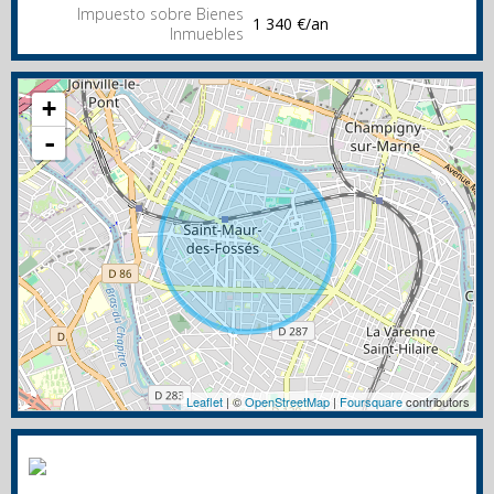
Impuesto sobre Bienes
1 340 €/an
Inmuebles
+
-
Leaflet
| ©
OpenStreetMap
|
Foursquare
contributors