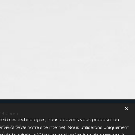
✕
Gebühren
Grace à ces technologies, nous pouvons vous proposer du
mplète
ngagement
nvivialité de notre site internet. Nous utiliserons uniquement
ite