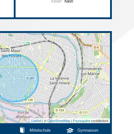
Keller
Nein
Leaflet
| ©
OpenStreetMap
|
Foursquare
contributors
Mittelschule
Gymnasium