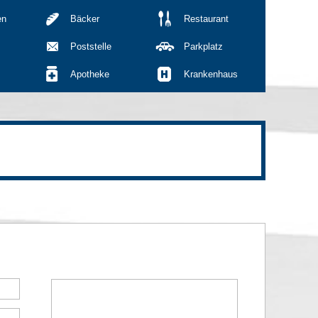
en
Bäcker
Restaurant
Poststelle
Parkplatz
Apotheke
Krankenhaus