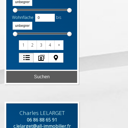
Wohnfläche
bis
1
2
3
4
+
Charles
LELARGET
06 86 88 65 91
c.lelarget@all-immobilier.fr