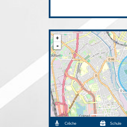
+
-
Crêche
Schule