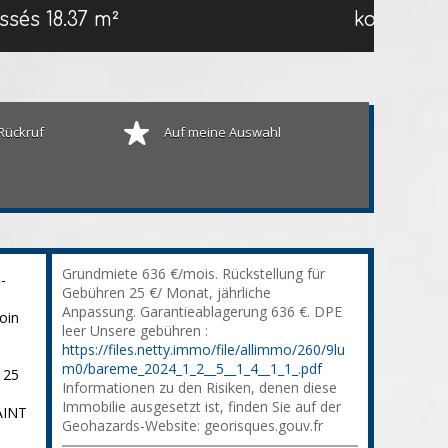
ossés
18.37 m²
kontaktie
Rückruf
Auf meine Auswahl
Grundmiete 636 €/mois. Rückstellung für
-
Gebühren 25 €/ Monat, jährliche
Anpassung. Garantieablagerung 636 €. DPE
oin
leer Unsere gebühren :
https://files.netty.immo/file/allimmo/260/9lu
m0/bareme_2024_1_2__5__1_4__1_1_.pdf
 25
Informationen zu den Risiken, denen diese
Immobilie ausgesetzt ist, finden Sie auf der
AINT
Geohazards-Website: georisques.gouv.fr