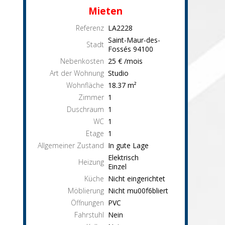
Mieten
Referenz
LA2228
Saint-Maur-des-
Stadt
Fossés
94100
Nebenkosten
25 € /mois
Art der Wohnung
Studio
Wohnfläche
18.37
m²
Zimmer
1
Duschraum
1
WC
1
Etage
1
Allgemeiner Zustand
In gute Lage
Elektrisch
Heizung
Einzel
Küche
Nicht eingerichtet
Möblierung
Nicht mu00f6bliert
Öffnungen
PVC
Fahrstuhl
Nein