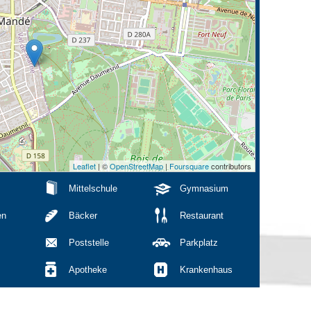
Leaflet
| ©
OpenStreetMap
|
Foursquare
contributors
Mittelschule
Gymnasium
en
Bäcker
Restaurant
Poststelle
Parkplatz
Apotheke
Krankenhaus