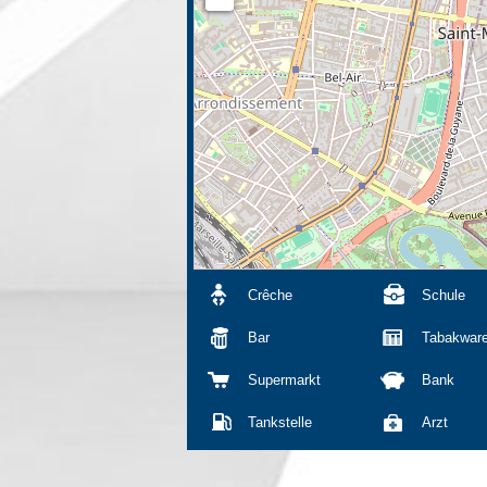
Crêche
Schule
Bar
Tabakwar
Supermarkt
Bank
Tankstelle
Arzt