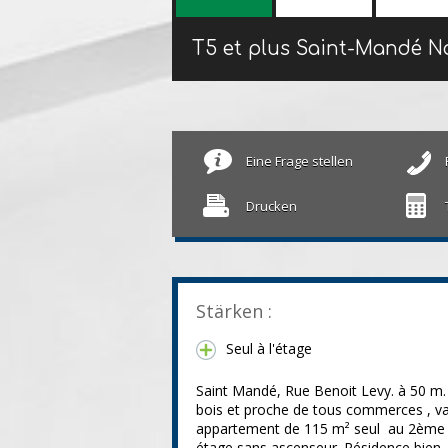
T5 et plus Saint-Mandé 
Eine Frage stellen
Drucken
Stärken :
Seul à l'étage
Saint Mandé, Rue Benoit Levy. à 50 m.
bois et proche de tous commerces , v
appartement de 115 m² seul au 2ème
étage sans ascenseur. Résidence bien