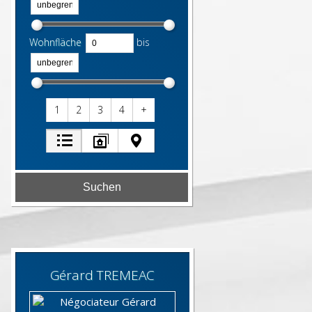
Wohnfläche
bis
1
2
3
4
+
Gérard
TREMEAC