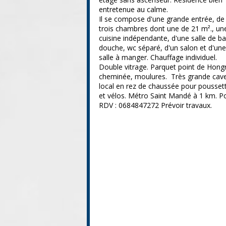
entretenue au calme.
Il se compose d'une grande entrée, de
trois chambres dont une de 21 m²., un
cuisine indépendante, d'une salle de ba
douche, wc séparé, d'un salon et d'une
salle à manger. Chauffage individuel.
Double vitrage. Parquet point de Hongr
cheminée, moulures. Très grande cave
local en rez de chaussée pour pousset
et vélos. Métro Saint Mandé à 1 km. P
RDV : 0684847272 Prévoir travaux.