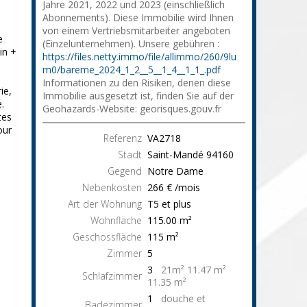
Jahre 2021, 2022 und 2023 (einschließlich
Abonnements). Diese Immobilie wird Ihnen
von einem Vertriebsmitarbeiter angeboten
e
(Einzelunternehmen). Unsere gebühren :
in +
https://files.netty.immo/file/allimmo/260/9lu
m0/bareme_2024_1_2__5__1_4__1_1_.pdf
Informationen zu den Risiken, denen diese
ie,
Immobilie ausgesetzt ist, finden Sie auf der
.
Geohazards-Website: georisques.gouv.fr
tes
our
Referenz
VA2718
Stadt
Saint-Mandé
94160
Gegend
Notre Dame
Nebenkosten
266 € /mois
Art der Wohnung
T5 et plus
Wohnfläche
115.00
m²
Geschossfläche
115
m²
Zimmer
5
3
21m² 11.47 m²
Schlafzimmer
11.35 m²
1
douche et
Badezimmer