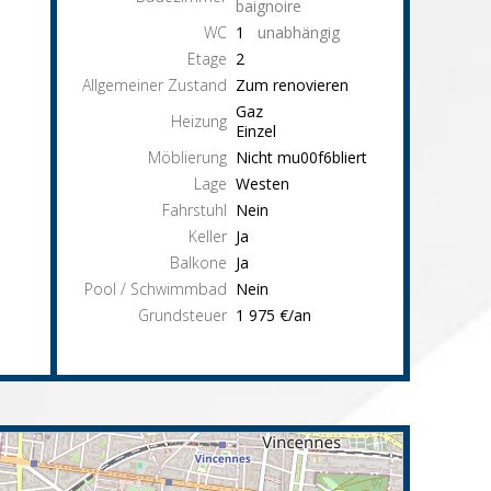
baignoire
WC
1
unabhängig
Etage
2
Allgemeiner Zustand
Zum renovieren
Gaz
Heizung
Einzel
Möblierung
Nicht mu00f6bliert
Lage
Westen
Fahrstuhl
Nein
Keller
Ja
Balkone
Ja
Pool / Schwimmbad
Nein
Grundsteuer
1 975 €/an