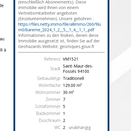
(einschließlich Abonnements). Diese
de
Immobilie wird Ihnen von einem
Vertriebsmitarbeiter angeboten
(Einzelunternehmen). Unsere gebühren :
https://files.netty.immo/file/allimmo/260/9lu
m0/bareme_2024_1_2__5__1_4__1_1_.pdf
Informationen zu den Risiken, denen diese
eau
Immobilie ausgesetzt ist, finden Sie auf der
Geohazards-Website: georisques.gouv.fr
R à
Referenz
VM1521
Saint-Maur-des-
Stadt
Fossés
94100
Gebäudetyp
Traditionell
Wohnfläche
129.00
m²
Wohnzimmer
30
m²
Zimmer
7
Schlafzimmer
5
Badezimmer
1
Duschraum
2
WC
2
unabhängig