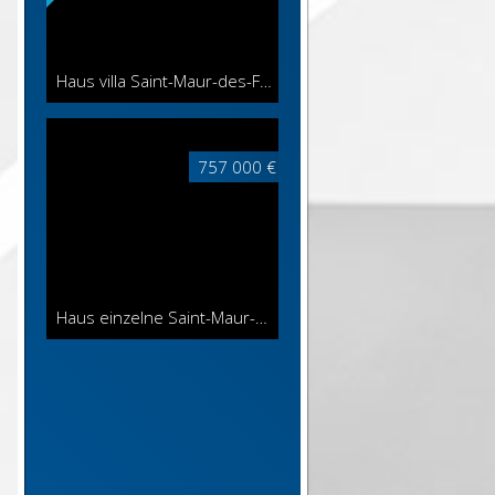
Haus villa Saint-Maur-des-Fossés
165 m²
757 000 €
Haus einzelne Saint-Maur-des-Fossés
142 m²