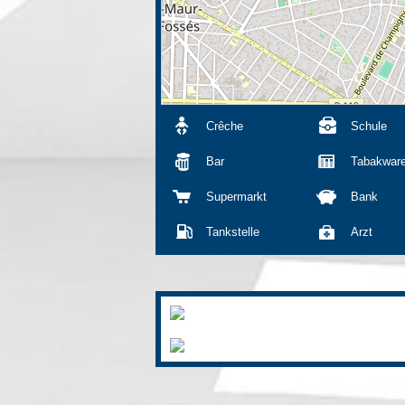
Crêche
Schule
Bar
Tabakwar
Supermarkt
Bank
Tankstelle
Arzt