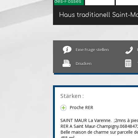
Eine Frage stellen
Drucken
Stärken :
Proche RER
SAINT MAUR La Varenne. ;2mns à pie
RER A Saint Maur-Champigny.0684847
Belle maison de charme sur parcelle d
455 m².