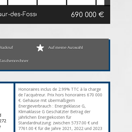
690 000 €
Haus traditionell Saint-Maur-des-Fossés
129 m²
Rückruf
Auf meine Auswahl
Taschenrechner
Honoraires inclus de 2.99% TTC à la charge
de l'acquéreur. Prix hors honoraires 670 000
€. Gehäuse mit übermäßigem
Energieverbrauch : Energieklasse G,
Klimaklasse G Geschätzter Betrag der
d
jährlichen Energiekosten für
272
Standardnutzung: zwischen 5737.00 € und
e
7761.00 € für die Jahre 2021, 2022 und 2023