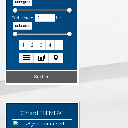
Wohnfläche
bis
1
2
3
4
+
Gérard
TREMEAC