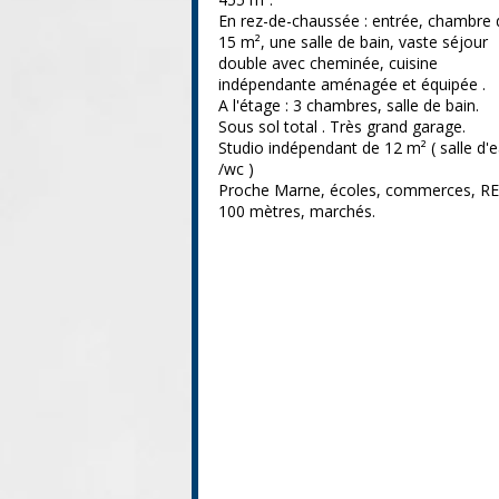
En rez-de-chaussée : entrée, chambre 
15 m², une salle de bain, vaste séjour
double avec cheminée, cuisine
indépendante aménagée et équipée .
A l'étage : 3 chambres, salle de bain.
Sous sol total . Très grand garage.
Studio indépendant de 12 m² ( salle d'
/wc )
Proche Marne, écoles, commerces, RE
100 mètres, marchés.