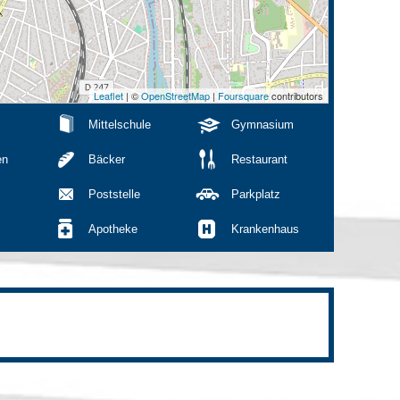
Leaflet
| ©
OpenStreetMap
|
Foursquare
contributors
Mittelschule
Gymnasium
en
Bäcker
Restaurant
Poststelle
Parkplatz
Apotheke
Krankenhaus