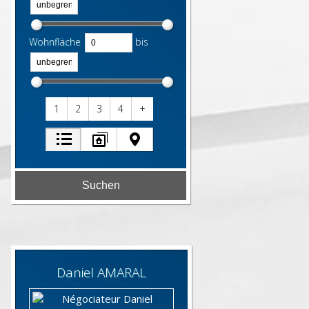
Wohnfläche
bis
1
2
3
4
+
Daniel
AMARAL