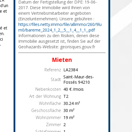
Datum der Fertigstellung der DPE: 19-06-
 d'un
2017. Diese Immobilie wird Ihnen von
e et
einem Vertriebsmitarbeiter angeboten
(Einzelunternehmen). Unsere gebühren :
https://files.netty.immo/file/allimmo/260/9lu
é et
m0/bareme_2024_1_2__5__1_4__1_1_.pdf
en.
Informationen zu den Risiken, denen diese
ci
Immobilie ausgesetzt ist, finden Sie auf der
-
Geohazards-Website: georisques.gouv.fr
Mieten
Referenz
LA2384
Saint-Maur-des-
Stadt
Fossés
94210
Nebenkosten
40 € /mois
Art der Wohnung
T2
Wohnfläche
30.24
m²
Geschossfläche
30
m²
Wohnzimmer
19
m²
Zimmer
2
Schlafzimmer
1