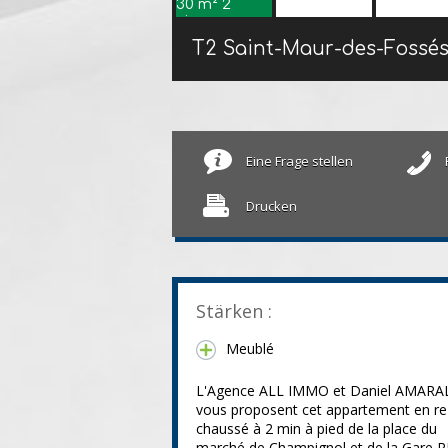
T2 Saint-Maur-des-Fossé
Eine Frage stellen
Drucken
Stärken :
Meublé
L'Agence ALL IMMO et Daniel AMARA
vous proposent cet appartement en re
chaussé à 2 min à pied de la place du
marché de Champignol et de la Gare 