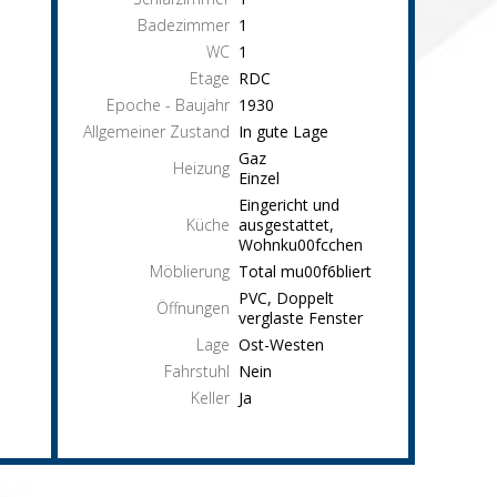
Badezimmer
1
WC
1
Etage
RDC
Epoche - Baujahr
1930
Allgemeiner Zustand
In gute Lage
Gaz
Heizung
Einzel
Eingericht und
Küche
ausgestattet,
Wohnku00fcchen
Möblierung
Total mu00f6bliert
PVC, Doppelt
Öffnungen
verglaste Fenster
Lage
Ost-Westen
Fahrstuhl
Nein
Keller
Ja