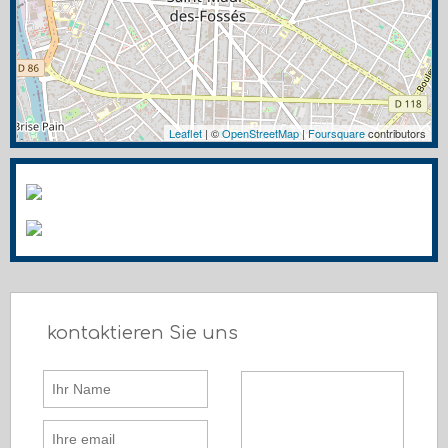
Leaflet
| ©
OpenStreetMap
|
Foursquare
contributors
kontaktieren Sie uns