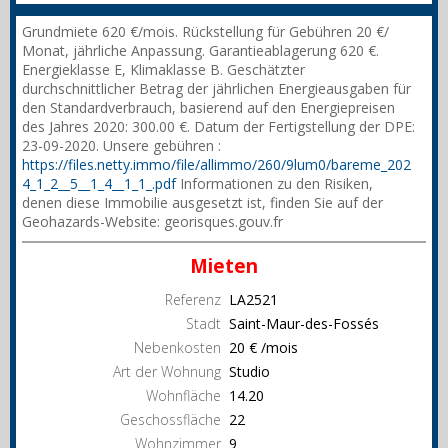
Grundmiete 620 €/mois. Rückstellung für Gebühren 20 €/
Monat, jährliche Anpassung. Garantieablagerung 620 €.
Energieklasse E, Klimaklasse B. Geschätzter
durchschnittlicher Betrag der jährlichen Energieausgaben für
den Standardverbrauch, basierend auf den Energiepreisen
des Jahres 2020: 300.00 €. Datum der Fertigstellung der DPE:
23-09-2020. Unsere gebühren :
https://files.netty.immo/file/allimmo/260/9lum0/bareme_202
4_1_2__5__1_4__1_1_.pdf
Informationen zu den Risiken,
denen diese Immobilie ausgesetzt ist, finden Sie auf der
Geohazards-Website: georisques.gouv.fr
Mieten
Referenz
LA2521
Stadt
Saint-Maur-des-Fossés
Nebenkosten
20 € /mois
Art der Wohnung
Studio
Wohnfläche
14.20
Geschossfläche
22
Wohnzimmer
9