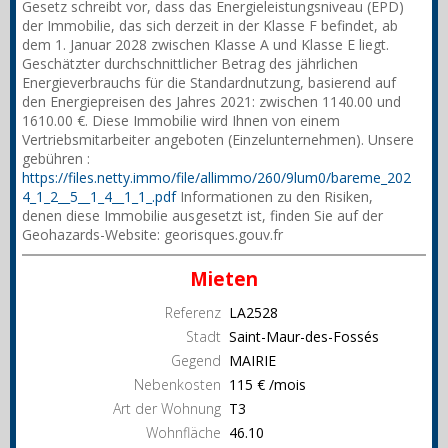
Gesetz schreibt vor, dass das Energieleistungsniveau (EPD)
der Immobilie, das sich derzeit in der Klasse F befindet, ab
dem 1. Januar 2028 zwischen Klasse A und Klasse E liegt.
Geschätzter durchschnittlicher Betrag des jährlichen
Energieverbrauchs für die Standardnutzung, basierend auf
den Energiepreisen des Jahres 2021: zwischen 1140.00 und
1610.00 €. Diese Immobilie wird Ihnen von einem
Vertriebsmitarbeiter angeboten (Einzelunternehmen). Unsere
gebühren :
https://files.netty.immo/file/allimmo/260/9lum0/bareme_202
4_1_2__5__1_4__1_1_.pdf
Informationen zu den Risiken,
denen diese Immobilie ausgesetzt ist, finden Sie auf der
Geohazards-Website: georisques.gouv.fr
Mieten
Referenz
LA2528
Stadt
Saint-Maur-des-Fossés
Gegend
MAIRIE
Nebenkosten
115 € /mois
Art der Wohnung
T3
Wohnfläche
46.10