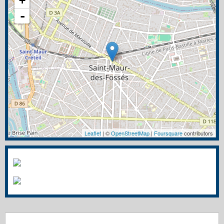
+
-
Leaflet
| ©
OpenStreetMap
|
Foursquare
contributors