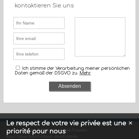
kontaktieren Sie uns
Ich stimme der Verarbeitung meiner persönlichen
Daten gemäß der DSGVO zu.
Mehr
Le respect de votre vie privée est une
✕
priorité pour nous
Kauf wohnung Saint-Maur-des-Fossés
Kauf haus Saint-Maur-des-Fossés