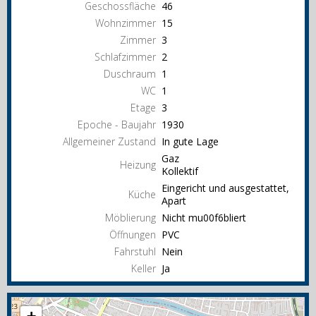
Geschossfläche
46
Wohnzimmer
15
Zimmer
3
Schlafzimmer
2
Duschraum
1
WC
1
Etage
3
Epoche - Baujahr
1930
Allgemeiner Zustand
In gute Lage
Gaz
Heizung
Kollektif
Eingericht und ausgestattet,
Küche
Apart
Möblierung
Nicht mu00f6bliert
Öffnungen
PVC
Fahrstuhl
Nein
Keller
Ja