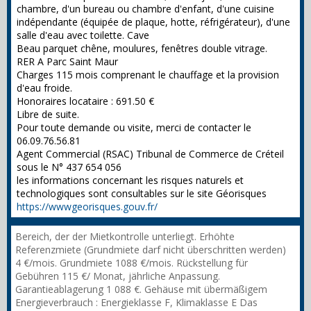
chambre, d'un bureau ou chambre d'enfant, d'une cuisine
indépendante (équipée de plaque, hotte, réfrigérateur), d'une
salle d'eau avec toilette. Cave
Beau parquet chêne, moulures, fenêtres double vitrage.
RER A Parc Saint Maur
Charges 115 mois comprenant le chauffage et la provision
d'eau froide.
Honoraires locataire : 691.50 €
Libre de suite.
Pour toute demande ou visite, merci de contacter le
06.09.76.56.81
Agent Commercial (RSAC) Tribunal de Commerce de Créteil
sous le N° 437 654 056
les informations concernant les risques naturels et
technologiques sont consultables sur le site Géorisques
https://wwwgeorisques.gouv.fr/
Bereich, der der Mietkontrolle unterliegt. Erhöhte
Referenzmiete (Grundmiete darf nicht überschritten werden)
4 €/mois. Grundmiete 1088 €/mois. Rückstellung für
Gebühren 115 €/ Monat, jährliche Anpassung.
Garantieablagerung 1 088 €. Gehäuse mit übermäßigem
Energieverbrauch : Energieklasse F, Klimaklasse E Das