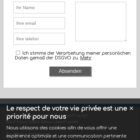
Ich stimme der Verarbeitung meiner persönlichen
Daten gemäß der DSGVO zu.
Mehr
Le respect de votre vie privée est une
✕
priorité pour nous
Kauf wohnung Saint-Maur-des-Fossés
Kauf haus Saint-Maur-des-Fossés
Nous utilisons des cookies afin de vous offrir une
Vermietung wohnung Saint-Maur-des-Fossés
Kauf haus Pontcarré
expérience optimale et une communication pertinente