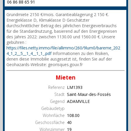
06 86 88 65 91
Grundmiete 2150 €/mois. Garantieablagerung 2 150 €.
Energieklasse D, Klimaklasse D Geschätzter
durchschnittlicher Betrag des jährlichen Energieverbrauchs
für die Standardnutzung, basierend auf den Energiepreisen
des Jahres 2022: zwischen 1130.00 und 1560.00 €. Unsere
gebühren :
https://files.netty.immo/file/allimmo/260/9lum0/bareme_202
4_1_2__5__1_4__1_1_.pdf
Informationen zu den Risiken,
denen diese Immobilie ausgesetzt ist, finden Sie auf der
Geohazards-Website: georisques.gouv.fr
Mieten
Referenz
LM1393
Stadt
Saint-Maur-des-Fossés
Gegend
ADAMVILLE
Gebäudetyp
Wohnfläche
108.00
Geschossfläche
40
Wohnzimmer
19