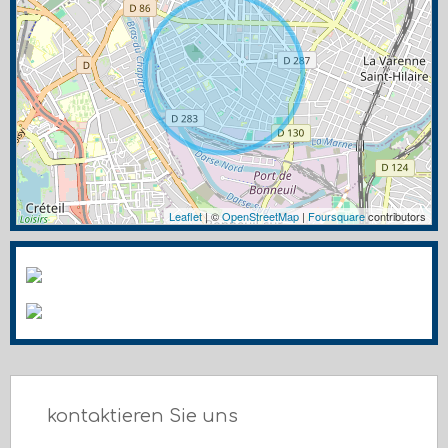
Leaflet
| ©
OpenStreetMap
|
Foursquare
contributors
kontaktieren Sie uns