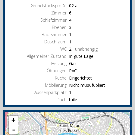
Grundstücksgröße
02 a
Zimmer
6
Schlafzimmer
4
Ebenen
3
Badezimmer
1
Duschraum
1
WC
2
unabhängig
Allgemeiner Zustand
In gute Lage
Heizung
Gaz
Öffnungen
PVC
Küche
Eingerichtet
Möblierung
Nicht mu00f6bliert
Aussenparkplatz
1
Dach
tuile
+
-