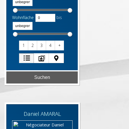
Wohnfläche
bis
1
2
3
4
+
Daniel
AMARAL