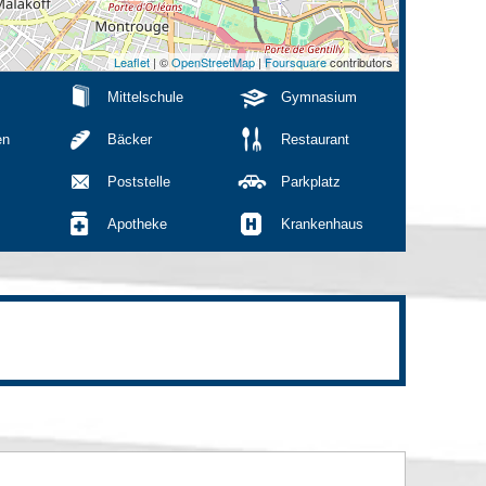
Leaflet
| ©
OpenStreetMap
|
Foursquare
contributors
Mittelschule
Gymnasium
en
Bäcker
Restaurant
Poststelle
Parkplatz
Apotheke
Krankenhaus