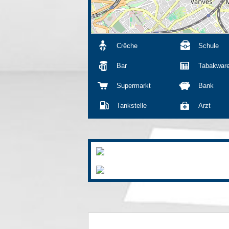
Crêche
Schule
Bar
Tabakwar
Supermarkt
Bank
Tankstelle
Arzt