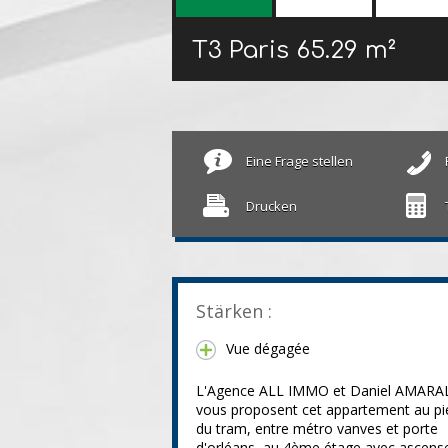
T3 Paris
65.29 m²
Eine Frage stellen
Drucken
Stärken :
Vue dégagée
L'Agence ALL IMMO et Daniel AMARA
vous proposent cet appartement au pi
du tram, entre métro vanves et porte
d'orléans, au 4ème étage avec ascens