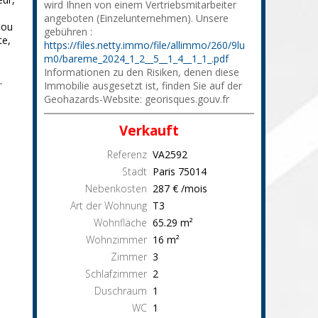
wird Ihnen von einem Vertriebsmitarbeiter
angeboten (Einzelunternehmen). Unsere
 ou
gebühren :
te,
https://files.netty.immo/file/allimmo/260/9lu
m0/bareme_2024_1_2__5__1_4__1_1_.pdf
Informationen zu den Risiken, denen diese
.
Immobilie ausgesetzt ist, finden Sie auf der
Geohazards-Website: georisques.gouv.fr
Verkauft
Referenz
VA2592
Stadt
Paris
75014
Nebenkosten
287 € /mois
Art der Wohnung
T3
Wohnfläche
65.29
m²
Wohnzimmer
16
m²
Zimmer
3
Schlafzimmer
2
Duschraum
1
WC
1