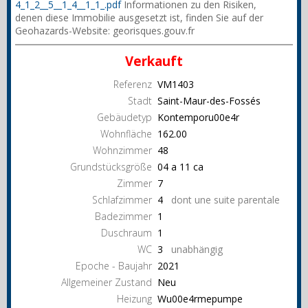
4_1_2__5__1_4__1_1_.pdf
Informationen zu den Risiken,
denen diese Immobilie ausgesetzt ist, finden Sie auf der
Geohazards-Website: georisques.gouv.fr
Verkauft
Referenz
VM1403
Stadt
Saint-Maur-des-Fossés
Gebäudetyp
Kontemporu00e4r
Wohnfläche
162.00
Wohnzimmer
48
Grundstücksgröße
04 a 11 ca
Zimmer
7
Schlafzimmer
4
dont une suite parentale
Badezimmer
1
Duschraum
1
WC
3
unabhängig
Epoche - Baujahr
2021
Allgemeiner Zustand
Neu
Heizung
Wu00e4rmepumpe