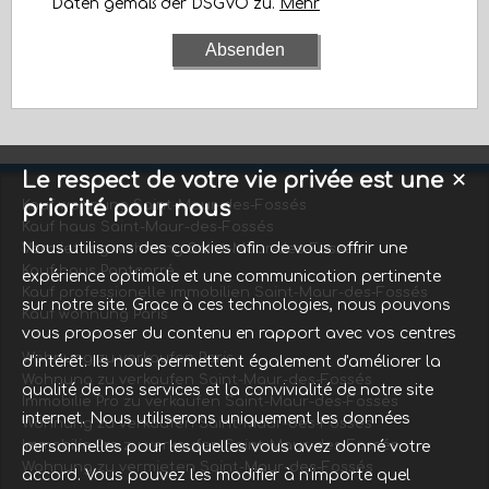
Daten gemäß der DSGVO zu.
Mehr
Le respect de votre vie privée est une
✕
priorité pour nous
Kauf wohnung Saint-Maur-des-Fossés
Kauf haus Saint-Maur-des-Fossés
Nous utilisons des cookies afin de vous offrir une
Vermietung wohnung Saint-Maur-des-Fossés
Kauf haus Pontcarré
expérience optimale et une communication pertinente
Kauf professionelle immobilien Saint-Maur-des-Fossés
sur notre site. Grace à ces technologies, nous pouvons
Kauf wohnung Paris
vous proposer du contenu en rapport avec vos centres
Wohnung zu verkaufen Paris
d'intérêt. Ils nous permettent également d'améliorer la
Wohnung zu verkaufen Saint-Maur-des-Fossés
qualité de nos services et la convivialité de notre site
Immobilie Pro zu verkaufen Saint-Maur-des-Fossés
internet. Nous utiliserons uniquement les données
Wohnung zu verkaufen Saint-Maur-des-Fossés
Immobilie Pro zu verkaufen Saint-Maur-des-Fossés
personnelles pour lesquelles vous avez donné votre
Wohnung zu vermieten Saint-Maur-des-Fossés
accord. Vous pouvez les modifier à n'importe quel