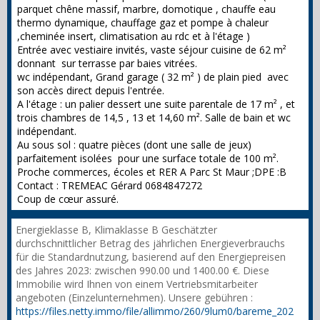
parquet chêne massif, marbre, domotique , chauffe eau
thermo dynamique, chauffage gaz et pompe à chaleur
,cheminée insert, climatisation au rdc et à l'étage )
Entrée avec vestiaire invités, vaste séjour cuisine de 62 m²
donnant sur terrasse par baies vitrées.
wc indépendant, Grand garage ( 32 m² ) de plain pied avec
son accès direct depuis l'entrée.
A l'étage : un palier dessert une suite parentale de 17 m² , et
trois chambres de 14,5 , 13 et 14,60 m². Salle de bain et wc
indépendant.
Au sous sol : quatre pièces (dont une salle de jeux)
parfaitement isolées pour une surface totale de 100 m².
Proche commerces, écoles et RER A Parc St Maur ;DPE :B
Contact : TREMEAC Gérard 0684847272
Coup de cœur assuré.
Energieklasse B, Klimaklasse B Geschätzter
durchschnittlicher Betrag des jährlichen Energieverbrauchs
für die Standardnutzung, basierend auf den Energiepreisen
des Jahres 2023: zwischen 990.00 und 1400.00 €. Diese
Immobilie wird Ihnen von einem Vertriebsmitarbeiter
angeboten (Einzelunternehmen). Unsere gebühren :
https://files.netty.immo/file/allimmo/260/9lum0/bareme_202