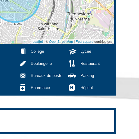
Leaflet
| ©
OpenStreetMap
|
Foursquare
contributors
Collège
Lycée
Boulangerie
Restaurant
Bureaux de poste
Parking
Pharmacie
Hôpital