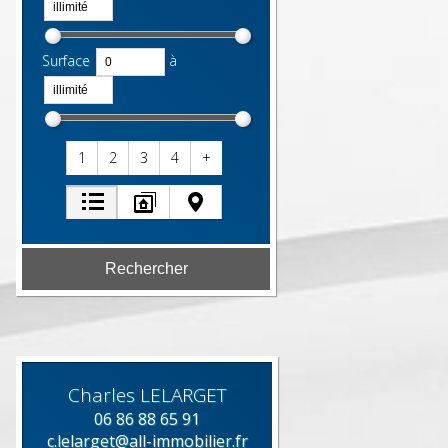
Surface
à
1
2
3
4
+
Charles
LELARGET
06 86 88 65 91
c.lelarget@all-immobilier.fr