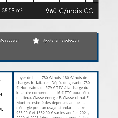
960 €/mois CC
s
38.59 m²
Me rappeler
Ajouter à ma sélection
Loyer de base 780 €/mois. 180 €/mois de
E
charges forfaitaires. Dépôt de garantie 780
€. Honoraires de 579 € TTC à la charge du
locataire comprenant 116 € TTC pour l'état
N
des lieux. Classe énergie E, Classe climat E
Montant estimé des dépenses annuelles
d'énergie pour un usage standard : entre
DE
983.00 € et 1332.00 € sur les années 2021,
2022 et 2023 (abonnements compris). Nos