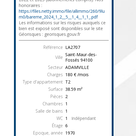
honoraires :
https://files.netty.immo/file/allimmo/260/9lu
m0/bareme_2024_1_2__5__1_4__1_1_.pdf
Les informations sur les risques auxquels ce
bien est exposé sont disponibles sur le site
Géorisques : georisques.gouv.fr
Référence
LA2707
Saint-Maur-des-
Ville
Fossés
94100
Secteur
ADAMVILLE
Charges
180 € /mois
Type d'appartement
T2
Surface
38.59
m²
Pièces
2
Chambres
1
Salle de bains
1
WC
1
Indépendant
Étage
6
Epoque, année
1970