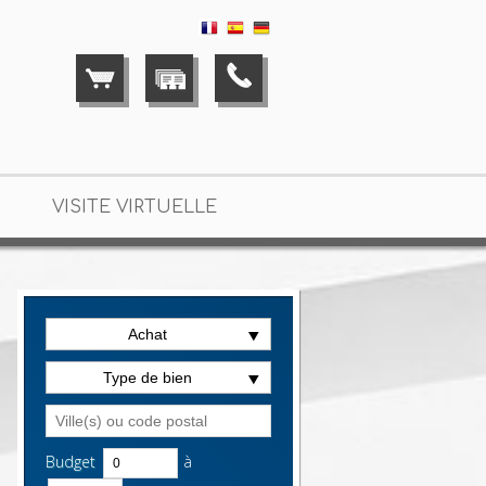
VISITE VIRTUELLE
ation Saint-Maur-des-Fossés
> T2 LA2707
Achat
Type de bien
Budget
à