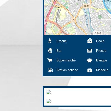
Crèche
École
Bar
Presse
Supermarché
Banque
Station service
Médecin