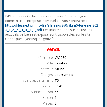
DPE en cours Ce bien vous est proposé par un agent
commercial (Entreprise individuelle). Nos honoraires :
https://files.netty.immo/file/allimmo/260/9lum0/bareme_202
4_1_2__5__1_4__1_1_.pdf
Les informations sur les risques
auxquels ce bien est exposé sont disponibles sur le site
Géorisques : georisques.gouv.fr
Vendu
Référence
VA2280
Ville
Levalois
Secteur
Mairie
Charges
230 € /mois
Type d'appartement
T3
Surface
59.41
Surface au sol
65
Balcon
6
Pièces
3