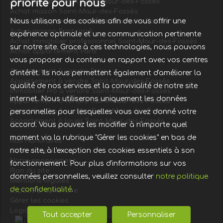
priorité pour nous
Achat appartement Saint-Maur-des-Fossés
Achat maison Saint-Maur-des-Fossés
Nous utilisons des cookies afin de vous offrir une
Location appartement Saint-Maur-des-Fossés
Achat maison Pontcarré
expérience optimale et une communication pertinente
Achat immobilier professionnel Saint-Maur-des-Fossés
sur notre site. Grace à ces technologies, nous pouvons
Achat appartement Paris
vous proposer du contenu en rapport avec vos centres
Appartement à vendre Paris
d'intérêt. Ils nous permettent également d'améliorer la
Appartement à vendre Saint-Maur-des-Fossés
qualité de nos services et la convivialité de notre site
Immobilier Pro à vendre Saint-Maur-des-Fossés
internet. Nous utiliserons uniquement les données
Appartement à vendre Saint-Maur-des-Fossés
Immobilier Pro à vendre Saint-Maur-des-Fossés
personnelles pour lesquelles vous avez donné votre
Appartement à louer Saint-Maur-des-Fossés
accord. Vous pouvez les modifier à n'importe quel
moment via la rubrique "Gérer les cookies" en bas de
Nos Honoraires
notre site, à l'exception des cookies essentiels à son
Offre complète
Notre engagement
fonctionnement. Pour plus d'informations sur vos
Plan du site
données personnelles, veuillez consulter
notre politique
Mentions légales
de confidentialité
.
Espace propriétaire
Gérer les cookies
Logiciel de transaction
Tout accepter
Personnaliser