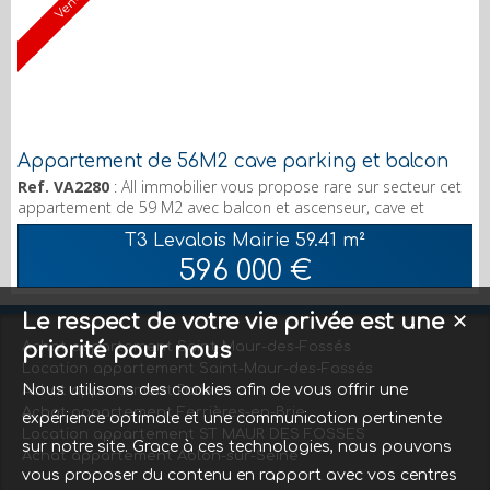
Vendu
Appartement de 56M2 cave parking et balcon
Ref. VA2280
: All immobilier vous propose rare sur secteur cet
appartement de 59 M2 avec balcon et ascenseur, cave et
parking, situé au 6eme et dernier étage d'un bel immeuble ,
T3 Levalois Mairie
59.41 m²
idéalement situé proche Mairie. Une entrée, un beau séjour,
596 000 €
une cuisine indépendante (ouverture possible sur séjour), deux
chambres, un grand balcon, un couloir, une salle de bain. Une
cave et un parking en sous/sol. Rafr...
Le respect de votre vie privée est une
✕
priorité pour nous
Achat appartement Saint-Maur-des-Fossés
Location appartement Saint-Maur-des-Fossés
Nous utilisons des cookies afin de vous offrir une
Achat appartement Paris
Achat appartement Ferrières-en-Brie
expérience optimale et une communication pertinente
Location appartement ST MAUR DES FOSSES
sur notre site. Grace à ces technologies, nous pouvons
Achat appartement Ablon-sur-Seine
vous proposer du contenu en rapport avec vos centres