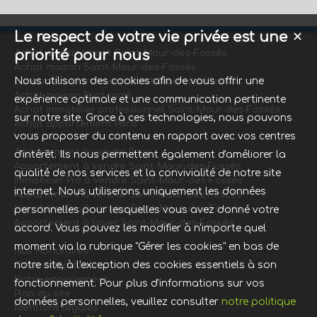
Le respect de votre vie privée est une
✕
priorité pour nous
Achat appartement Saint-Maur-des-Fossés
Achat maison Saint-Maur-des-Fossés
Nous utilisons des cookies afin de vous offrir une
Location appartement Saint-Maur-des-Fossés
Achat maison Pontcarré
expérience optimale et une communication pertinente
Achat immobilier professionnel Saint-Maur-des-Fossés
sur notre site. Grace à ces technologies, nous pouvons
Achat appartement Paris
vous proposer du contenu en rapport avec vos centres
Appartement à vendre Paris
d'intérêt. Ils nous permettent également d'améliorer la
Appartement à vendre Saint-Maur-des-Fossés
qualité de nos services et la convivialité de notre site
Immobilier Pro à vendre Saint-Maur-des-Fossés
internet. Nous utiliserons uniquement les données
Appartement à vendre Saint-Maur-des-Fossés
Immobilier Pro à vendre Saint-Maur-des-Fossés
personnelles pour lesquelles vous avez donné votre
Appartement à louer Saint-Maur-des-Fossés
accord. Vous pouvez les modifier à n'importe quel
moment via la rubrique "Gérer les cookies" en bas de
Nos Honoraires
notre site, à l'exception des cookies essentiels à son
Offre complète
Notre engagement
fonctionnement. Pour plus d'informations sur vos
Plan du site
données personnelles, veuillez consulter
notre politique
Mentions légales