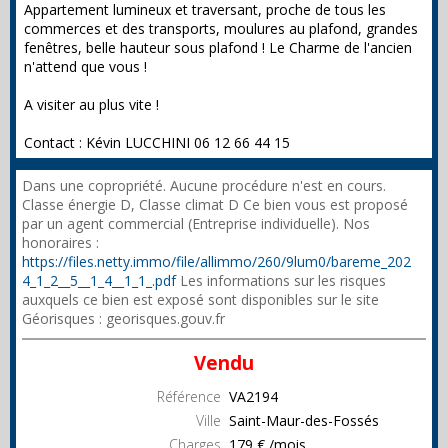
Appartement lumineux et traversant, proche de tous les
commerces et des transports, moulures au plafond, grandes
fenêtres, belle hauteur sous plafond ! Le Charme de l'ancien
n'attend que vous !
A visiter au plus vite !
Contact : Kévin LUCCHINI 06 12 66 44 15
Dans une copropriété. Aucune procédure n'est en cours.
Classe énergie D, Classe climat D Ce bien vous est proposé
par un agent commercial (Entreprise individuelle). Nos
honoraires :
https://files.netty.immo/file/allimmo/260/9lum0/bareme_202
4_1_2__5__1_4__1_1_.pdf
Les informations sur les risques
auxquels ce bien est exposé sont disponibles sur le site
Géorisques : georisques.gouv.fr
Vendu
Référence
VA2194
Ville
Saint-Maur-des-Fossés
Charges
179 € /mois