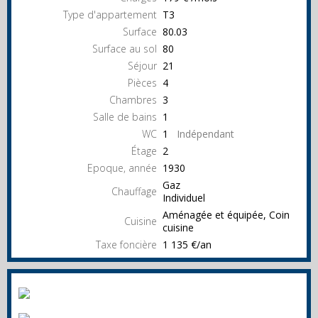
Type d'appartement
T3
Surface
80.03
Surface au sol
80
Séjour
21
Pièces
4
Chambres
3
Salle de bains
1
WC
1
Indépendant
Étage
2
Epoque, année
1930
Gaz
Chauffage
Individuel
Aménagée et équipée, Coin
Cuisine
cuisine
Taxe foncière
1 135 €/an