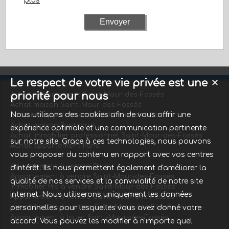
plus
Le respect de votre vie privée est une
✕
priorité pour nous
Achat appartement Saint-Maur-des-Fossés
Achat maison Saint-Maur-des-Fossés
Nous utilisons des cookies afin de vous offrir une
Location appartement Saint-Maur-des-Fossés
Achat maison Pontcarré
expérience optimale et une communication pertinente
Achat immobilier professionnel Saint-Maur-des-Fossés
sur notre site. Grace à ces technologies, nous pouvons
Achat appartement Paris
vous proposer du contenu en rapport avec vos centres
Appartement à vendre Paris
d'intérêt. Ils nous permettent également d'améliorer la
Appartement à vendre Saint-Maur-des-Fossés
qualité de nos services et la convivialité de notre site
Immobilier Pro à vendre Saint-Maur-des-Fossés
internet. Nous utiliserons uniquement les données
Appartement à vendre Saint-Maur-des-Fossés
Immobilier Pro à vendre Saint-Maur-des-Fossés
personnelles pour lesquelles vous avez donné votre
Appartement à louer Saint-Maur-des-Fossés
accord. Vous pouvez les modifier à n'importe quel