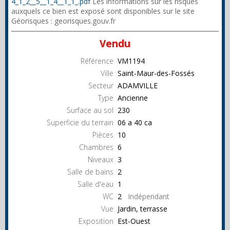
4_1_2__5__1_4__1_1_.pdf
Les informations sur les risques
auxquels ce bien est exposé sont disponibles sur le site
Géorisques : georisques.gouv.fr
Vendu
Référence
VM1194
Ville
Saint-Maur-des-Fossés
Secteur
ADAMVILLE
Type
Ancienne
Surface au sol
230
Superficie du terrain
06 a 40 ca
Pièces
10
Chambres
6
Niveaux
3
Salle de bains
2
Salle d'eau
1
WC
2
Indépendant
Vue
Jardin, terrasse
Exposition
Est-Ouest