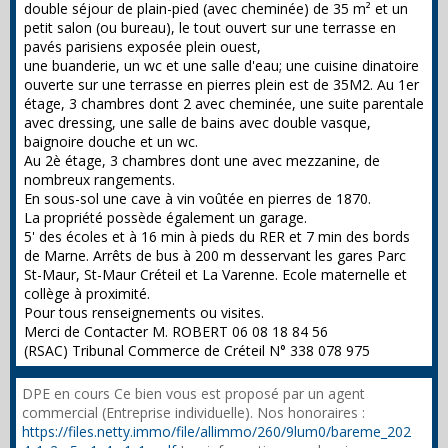
double séjour de plain-pied (avec cheminée) de 35 m² et un
petit salon (ou bureau), le tout ouvert sur une terrasse en
pavés parisiens exposée plein ouest,
une buanderie, un wc et une salle d'eau; une cuisine dinatoire
ouverte sur une terrasse en pierres plein est de 35M2. Au 1er
étage, 3 chambres dont 2 avec cheminée, une suite parentale
avec dressing, une salle de bains avec double vasque,
baignoire douche et un wc.
Au 2è étage, 3 chambres dont une avec mezzanine, de
nombreux rangements.
En sous-sol une cave à vin voûtée en pierres de 1870.
La propriété possède également un garage.
5' des écoles et à 16 min à pieds du RER et 7 min des bords
de Marne. Arrêts de bus à 200 m desservant les gares Parc
St-Maur, St-Maur Créteil et La Varenne. Ecole maternelle et
collège à proximité.
Pour tous renseignements ou visites.
Merci de Contacter M. ROBERT 06 08 18 84 56
(RSAC) Tribunal Commerce de Créteil N° 338 078 975
DPE en cours Ce bien vous est proposé par un agent
commercial (Entreprise individuelle). Nos honoraires :
https://files.netty.immo/file/allimmo/260/9lum0/bareme_202