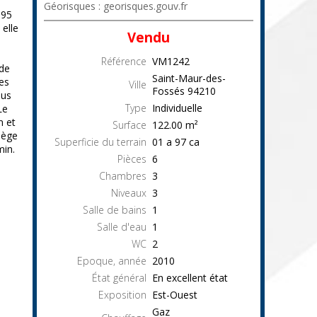
Géorisques : georisques.gouv.fr
195
 elle
Vendu
Référence
VM1242
 de
Saint-Maur-des-
des
Ville
Fossés
94210
ous
Type
Individuelle
Le
m et
Surface
122.00
m²
lège
Superficie du terrain
01 a 97 ca
min.
Pièces
6
Chambres
3
Niveaux
3
Salle de bains
1
Salle d'eau
1
WC
2
Epoque, année
2010
État général
En excellent état
Exposition
Est-Ouest
Gaz