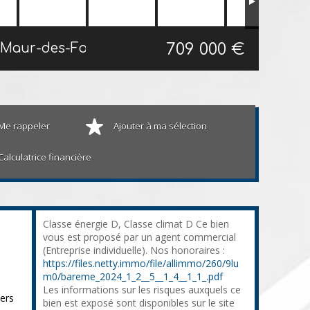
709 000 €
Maison individuelle Saint-Maur-des-Fossés
122 m²
Me rappeler
Ajouter à ma sélection
Calculatrice financière
Classe énergie D, Classe climat D Ce bien
vous est proposé par un agent commercial
(Entreprise individuelle). Nos honoraires :
https://files.netty.immo/file/allimmo/260/9lu
m0/bareme_2024_1_2__5__1_4__1_1_.pdf
Les informations sur les risques auxquels ce
iers
bien est exposé sont disponibles sur le site