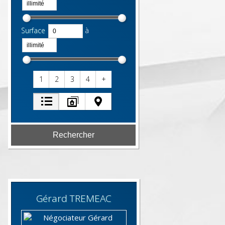
Surface
à
1
2
3
4
+
Gérard
TREMEAC