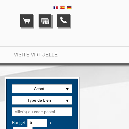
VISITE VIRTUELLE
Achat
viduelle en vente Saint-Maur-des-Fossés
> Maison individue
Type de bien
Budget
à