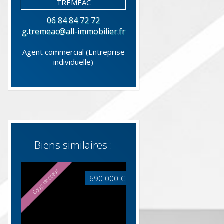
06 84 84 72 72
g.tremeac@all-immobilier.fr
Agent commercial (Entreprise
individuelle)
Biens similaires :
Coup de cœur
690 000 €