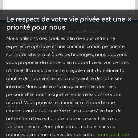
Le respect de votre vie privée est une
✕
priorité pour nous
Achat appartement Saint-Maur-des-Fossés
Achat maison Saint-Maur-des-Fossés
Nous utilisons des cookies afin de vous offrir une
Location appartement Saint-Maur-des-Fossés
expérience optimale et une communication pertinente
Achat maison Pontcarré
sur notre site. Grace à ces technologies, nous pouvons
Achat immobilier professionnel Saint-Maur-des-Fossés
Achat appartement Paris
vous proposer du contenu en rapport avec vos centres
d'intérêt. Ils nous permettent également d'améliorer la
Appartement à vendre Paris
qualité de nos services et la convivialité de notre site
Appartement à vendre Saint-Maur-des-Fossés
internet. Nous utiliserons uniquement les données
Immobilier Pro à vendre Saint-Maur-des-Fossés
Appartement à vendre Saint-Maur-des-Fossés
personnelles pour lesquelles vous avez donné votre
Immobilier Pro à vendre Saint-Maur-des-Fossés
accord. Vous pouvez les modifier à n'importe quel
Appartement à louer Saint-Maur-des-Fossés
moment via la rubrique "Gérer les cookies" en bas de
Nos Honoraires
notre site, à l'exception des cookies essentiels à son
Offre complète
fonctionnement. Pour plus d'informations sur vos
Notre engagement
données personnelles, veuillez consulter
notre politique
Plan du site