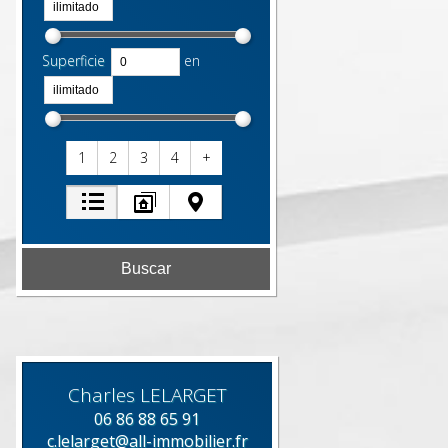
Superficie
en
1
2
3
4
+
Charles
LELARGET
06 86 88 65 91
c.lelarget@all-immobilier.fr