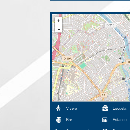
+
-
Vivero
Escuela
Bar
Estanco