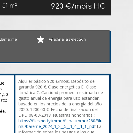
920 €/mois HC
s
51 m²
Llamarme
Añadir a la selección
Alquiler básico 920 €/mois. Depósito de
rue
garantía 920 €. Clase energética E, Clase
s
climática C. Cantidad promedio estimada de
1,50
gasto anual de energía para uso estándar,
 rez
basado en los precios de la energía del año
2020: 1200.00 €. Fecha de finalización del
ée,
DPE: 08-03-2018. Nuestras honorarios :
https://files.netty.immo/file/allimmo/260/9lu
m0/bareme_2024_1_2__5__1_4__1_1_.pdf
La
información sobre los riesgos a los que