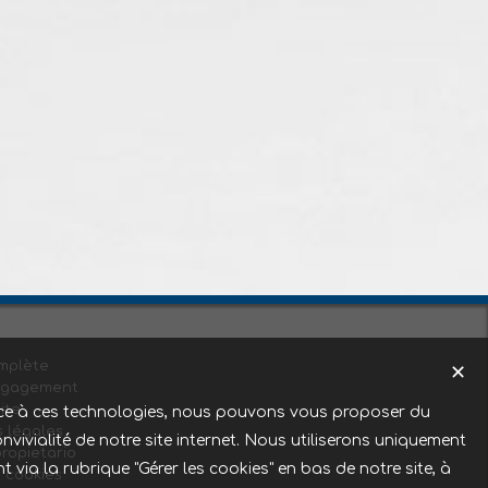
mplète
✕
ngagement
ite
Grace à ces technologies, nous pouvons vous proposer du
 légales
nvivialité de notre site internet. Nous utiliserons uniquement
ropietario
ia la rubrique "Gérer les cookies" en bas de notre site, à
s cookies