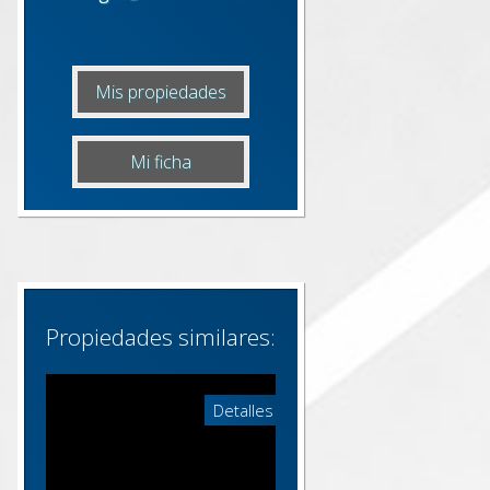
Mis propiedades
Mi ficha
Propiedades similares:
Detalles