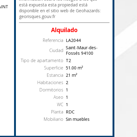
está expuesta esta propiedad está
AINT
disponible en el sitio web de Geohazards:
georisques.gouv.fr
Alquilado
Referencia
LA2044
Saint-Maur-des-
Ciudad
Fossés
94100
Tipo de apartamento
T2
Superficie
51.00
m²
Estancia
21
m²
Habitaciones
2
Dormitorios
1
Aseo
1
WC
1
Planta
RDC
Mobiliario
Sin muebles