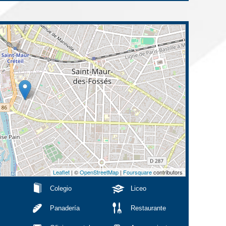
Leaflet
| ©
OpenStreetMap
|
Foursquare
contributors
Colegio
Liceo
Panadería
Restaurante