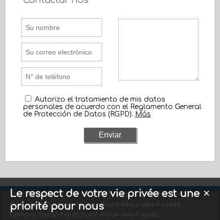
Contactar nos
Autorizo el tratamiento de mis datos
personales de acuerdo con el Reglamento General
de Protección de Datos (RGPD).
Más
Le respect de votre vie privée est une
✕
priorité pour nous
Compra apartamento/piso Saint-Maur-des-Fossés
Compra casa/chalet Saint-Maur-des-Fossés