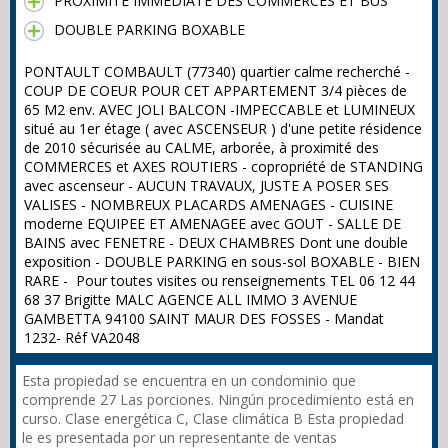
PROXIMITE IMMEDIATE DES COMMERCES ET BUS
DOUBLE PARKING BOXABLE
PONTAULT COMBAULT (77340) quartier calme recherché -
COUP DE COEUR POUR CET APPARTEMENT 3/4 pièces de
65 M2 env. AVEC JOLI BALCON -IMPECCABLE et LUMINEUX
situé au 1er étage ( avec ASCENSEUR ) d'une petite résidence
de 2010 sécurisée au CALME, arborée, à proximité des
COMMERCES et AXES ROUTIERS - copropriété de STANDING
avec ascenseur - AUCUN TRAVAUX, JUSTE A POSER SES
VALISES - NOMBREUX PLACARDS AMENAGES - CUISINE
moderne EQUIPEE ET AMENAGEE avec GOUT - SALLE DE
BAINS avec FENETRE - DEUX CHAMBRES Dont une double
exposition - DOUBLE PARKING en sous-sol BOXABLE - BIEN
RARE - Pour toutes visites ou renseignements TEL 06 12 44
68 37 Brigitte MALC AGENCE ALL IMMO 3 AVENUE
GAMBETTA 94100 SAINT MAUR DES FOSSES - Mandat
1232- Réf VA2048
Esta propiedad se encuentra en un condominio que
comprende 27 Las porciones. Ningún procedimiento está en
curso. Clase energética C, Clase climática B Esta propiedad
le es presentada por un representante de ventas