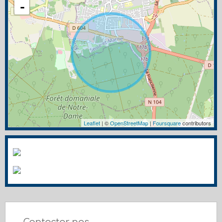
-
Leaflet
| ©
OpenStreetMap
|
Foursquare
contributors