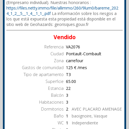
(Empresario individual). Nuestras honorarios :
https://files.netty.immo/file/allimmo/260/9lum0/bareme_202
4_1_2__5__1_4__1_1_.pdf
La información sobre los riesgos a
los que está expuesta esta propiedad está disponible en el
sitio web de Geohazards: georisques.gouv.fr
Vendido
Referencia
VA2076
Ciudad
Pontault-Combault
Zona
carrefour
Gastos de comunidad
125 € /mes
Tipo de apartamento
T3
Superficie
65.00
Estancia
22
Balcón
3
Habitaciones
3
Dormitorios
2
AVEC PLACARD AMENAGE
Baño
1
baoignoire, Vasque
WC
1
Independiente